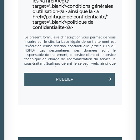
les <a href='/cgu/'
target='_blank'>conditions générales
d'utilisation</a> ainsi que la <a
href='/politique-de-confidentialite/'
target='_blank'>politique de
confidentialite</a>
Le présent formulaire d’inscription vous permet de vous
inscrire sur le site. La base légale de ce traitement est
l’exécution d’une relation contractuelle (article 6.1.b du
RGPD). Les destinataires des données sont le
responsable de traitement, le service client et le service
technique en charge de l’administration du service, le
sous-traitant Scalingo gérant le serveur web, ainsi que
toute personne légalement autorisée. Le formulaire
d’inscription est hébergé sur un serveur hébergé par
Scalingo, basé en France et offrant des
clauses de
PUBLIER
protection conformes au RGPD
. Les données collectées
sont conservées jusqu’à ce que l’Internaute en sollicite la
suppression, étant entendu que vous pouvez demander
la suppression de vos données et retirer votre
consentement à tout moment. Vous disposez également
d’un droit d’accès, de rectification ou de limitation du
traitement relatif à vos données à caractère personnel,
ainsi que d’un droit à la portabilité de vos données. Vous
pouvez exercer ces droits auprès du délégué à la
protection des données de LÉGAVOX qui exerce au siège
social de LÉGAVOX et est joignable à l’adresse mail
suivante : donneespersonnelles@legavox.fr. Le
responsable de traitement est la société LÉGAVOX, sis 9
rue Léopold Sédar Senghor, joignable à l’adresse mail :