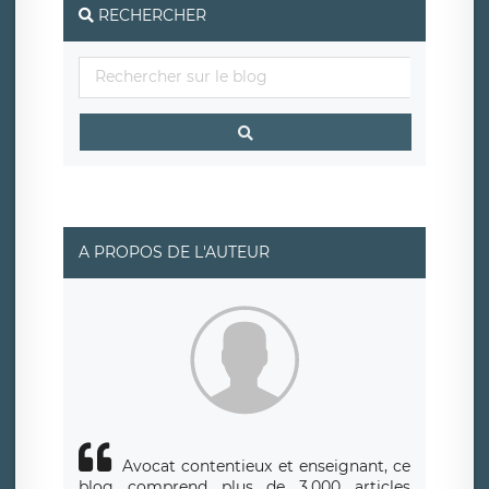
responsabledetraitement@legavox.fr. Vous avez
RECHERCHER
également le droit d’introduire une réclamation auprès
d’une autorité de contrôle.
A PROPOS DE L'AUTEUR
Avocat contentieux et enseignant, ce
blog comprend plus de 3.000 articles