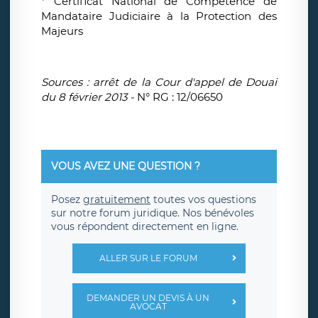
* Certificat National de Compétence de
Mandataire Judiciaire à la Protection des
Majeurs
Sources : arrêt de la Cour d'appel de Douai
du 8 février 2013 -
N° RG :
12/06650
VOUS AVEZ UNE QUESTION ?
Posez
gratuitement
toutes vos questions
sur notre forum juridique. Nos bénévoles
vous répondent directement en ligne.
ALLER SUR LE FORUM
DEMANDER UN DEVIS À UN
AVOCAT