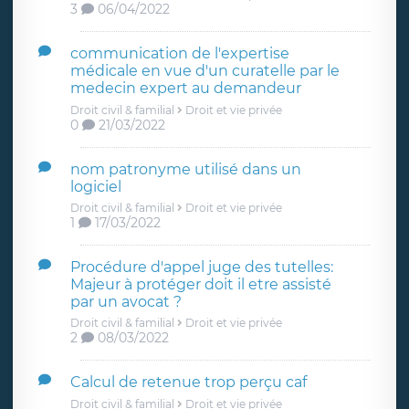
3
06/04/2022
communication de l'expertise
médicale en vue d'un curatelle par le
medecin expert au demandeur
Droit civil & familial
Droit et vie privée
0
21/03/2022
nom patronyme utilisé dans un
logiciel
Droit civil & familial
Droit et vie privée
1
17/03/2022
Procédure d'appel juge des tutelles:
Majeur à protéger doit il etre assisté
par un avocat ?
Droit civil & familial
Droit et vie privée
2
08/03/2022
Calcul de retenue trop perçu caf
Droit civil & familial
Droit et vie privée