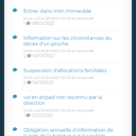
Entrer dans mon immeuble
Droit civil & familial
Droit et vie privée
1
08/01/2022
Information sur les circonstances du
décès d'un proche
Droit civil & familial
Droit et vie privée
2
02/01/2022
Suspension d'allocations familiales
Droit civil & familial
Droit et vie privée
5
06/12/2021
vol en ehpad non reconnu par la
direction
Droit civil & familial
Droit et vie privée
1
02/12/2021
Obligation annuelle d information de
la part de la banque sur la caution