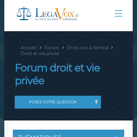
Accueil
Forum
Droit civil & familial
Droit et vie privée
Forum droit et vie
privée
POSEZ VOTRE QUESTION