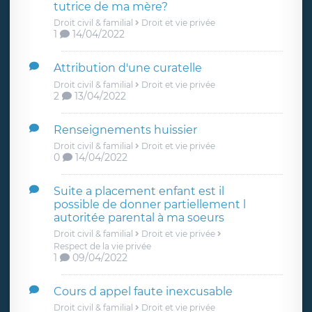
tutrice de ma mère?
Droit civil & familial
Droit et vie privée
1
14/04/2022
Attribution d'une curatelle
Droit civil & familial
Droit et vie privée
2
13/04/2022
Renseignements huissier
Droit civil & familial
Droit et vie privée
0
14/04/2022
Suite a placement enfant est il
possible de donner partiellement l
autoritée parental à ma soeurs
Droit civil & familial
Droit et vie privée
Respect de la vie privée
1
09/04/2022
Cours d appel faute inexcusable
Droit civil & familial
Droit et vie privée