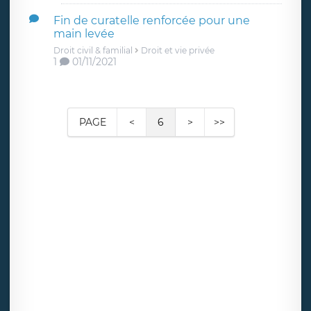
Fin de curatelle renforcée pour une
main levée
Droit civil & familial
Droit et vie privée
1
01/11/2021
PAGE
<
6
>
>>