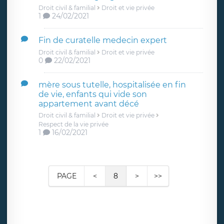
Droit civil & familial
Droit et vie privée
1
24/02/2021
Fin de curatelle medecin expert
Droit civil & familial
Droit et vie privée
0
22/02/2021
mère sous tutelle, hospitalisée en fin
de vie, enfants qui vide son
appartement avant décé
Droit civil & familial
Droit et vie privée
Respect de la vie privée
1
16/02/2021
PAGE
<
8
>
>>