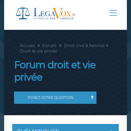
Accueil
Forum
Droit civil & familial
Droit et vie privée
Forum droit et vie
privée
POSEZ VOTRE QUESTION