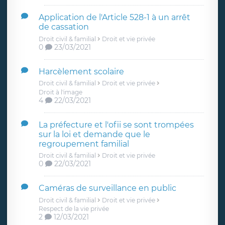
Application de l'Article 528-1 à un arrêt
de cassation
Droit civil & familial
Droit et vie privée
0
23/03/2021
Harcèlement scolaire
Droit civil & familial
Droit et vie privée
Droit à l'image
4
22/03/2021
La préfecture et l'ofii se sont trompées
sur la loi et demande que le
regroupement familial
Droit civil & familial
Droit et vie privée
0
22/03/2021
Caméras de surveillance en public
Droit civil & familial
Droit et vie privée
Respect de la vie privée
2
12/03/2021