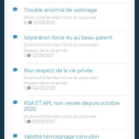
Trouble anormal de voisinage
Droit civil & familial
Droit et vie privée
6
12/03/2021
Séparation forcé du au beau-parent
Droit civil & familial
Droit et vie privée
Respect de la vie privée
1
12/03/2021
Non respect de la vie privée
Droit civil & familial
Droit et vie privée
Respect de la vie privée
1
04/03/2021
RSA ET APL non versés depuis octobre
2020
Droit civil & familial
Droit et vie privée
1
03/03/2021
Validité témoignage convubin