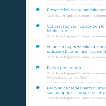
Prescription dette bancaire a
Droit des entreprises
Clôture des entrep
Contestation sur opposition for
liquidation
Droit des entreprises
Clôture des entrep
créancier hypothécaire et clotu
judiciaire EI pour insuffisance d
Droit des entreprises
Clôture des entrep
Faillite personnelle
Droit des entreprises
Clôture des entrep
Procédures collectives RJ/LJ
Peut-on céder ses parts d'une 
son ex-époux sans se concerter
Droit des entreprises
Clôture des entrep