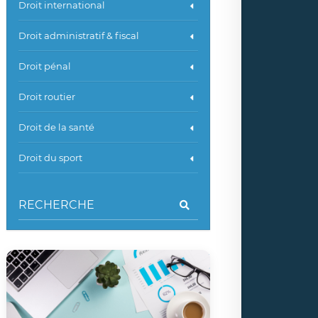
Droit international
Droit administratif & fiscal
Droit pénal
Droit routier
Droit de la santé
Droit du sport