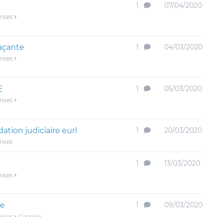
1
07/04/2020
rises
açante
1
04/03/2020
rises
E
1
05/03/2020
rises
dation judiciaire eurl
1
20/03/2020
rises
n
1
13/03/2020
rises
re
1
09/03/2020
rises
Cession