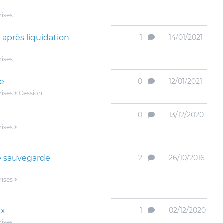
rises
 après liquidation
1
14/01/2021
rises
se
0
12/01/2021
rises
Cession
0
13/12/2020
rises
 sauvegarde
2
26/10/2016
rises
ix
1
02/12/2020
rises