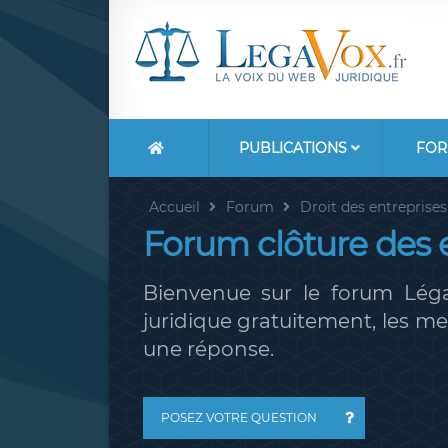
PUBLICATIONS
FOR
Accueil
Forum
Droit des entreprises
Forum clôture des 
Bienvenue sur le forum Léga
juridique gratuitement, les 
une réponse.
POSEZ VOTRE QUESTION