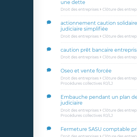
une dette
Droit des entreprises
Clôture des entrep
actionnement caution solidaire
judiciaire simplifiée
Droit des entreprises
Clôture des entrep
caution prêt bancaire entrepri
Droit des entreprises
Clôture des entrep
Oseo et vente forcée
Droit des entreprises
Clôture des entrep
Procédures collectives RJ/LJ
Embauche pendant un plan de
judiciaire
Droit des entreprises
Clôture des entrep
Procédures collectives RJ/LJ
Fermeture SASU comptable pr
Droit des entreprises
Clôture des entrep