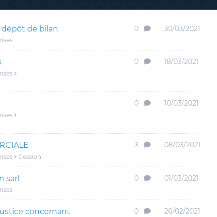
e dépôt de bilan
0
30/03/2021
rises
s
0
18/03/2021
rises
0
10/03/2021
rises
RCIALE
3
08/03/2021
rises
Cession
n sarl
0
01/03/2021
rises
justice concernant
0
26/02/2021