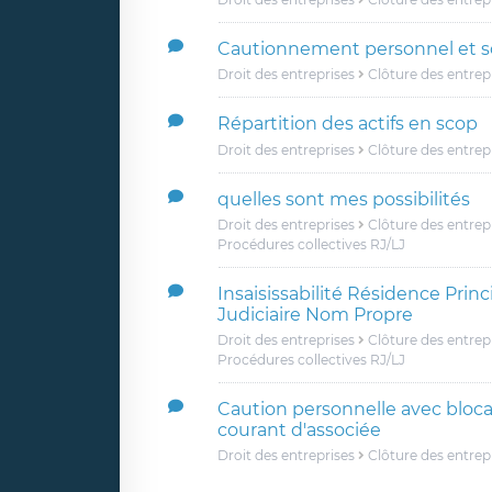
Cautionnement personnel et so
Droit des entreprises
Clôture des entrep
Répartition des actifs en scop
Droit des entreprises
Clôture des entrep
quelles sont mes possibilités
Droit des entreprises
Clôture des entrep
Procédures collectives RJ/LJ
Insaisissabilité Résidence Princ
Judiciaire Nom Propre
Droit des entreprises
Clôture des entrep
Procédures collectives RJ/LJ
Caution personnelle avec blo
courant d'associée
Droit des entreprises
Clôture des entrep