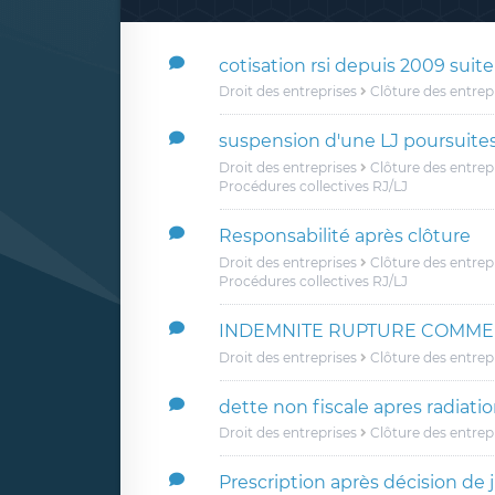
cotisation rsi depuis 2009 suit
Droit des entreprises
Clôture des entrep
suspension d'une LJ poursuite
Droit des entreprises
Clôture des entrep
Procédures collectives RJ/LJ
Responsabilité après clôture
Droit des entreprises
Clôture des entrep
Procédures collectives RJ/LJ
INDEMNITE RUPTURE COMME
Droit des entreprises
Clôture des entrep
dette non fiscale apres radiatio
Droit des entreprises
Clôture des entrep
Prescription après décision de 