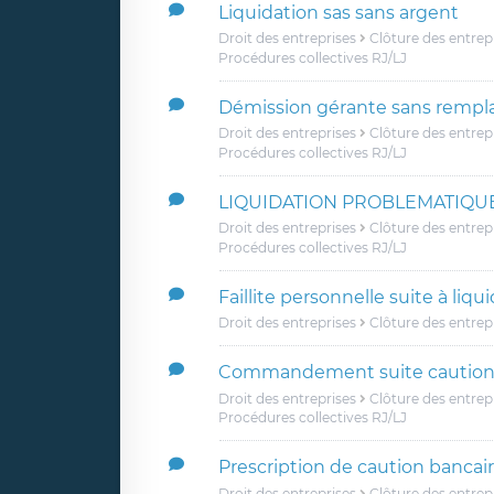
Liquidation sas sans argent
Droit des entreprises
Clôture des entrep
Procédures collectives RJ/LJ
Démission gérante sans rempl
Droit des entreprises
Clôture des entrep
Procédures collectives RJ/LJ
LIQUIDATION PROBLEMATIQU
Droit des entreprises
Clôture des entrep
Procédures collectives RJ/LJ
Faillite personnelle suite à liqui
Droit des entreprises
Clôture des entrep
Commandement suite cautio
Droit des entreprises
Clôture des entrep
Procédures collectives RJ/LJ
Prescription de caution bancai
Droit des entreprises
Clôture des entrep