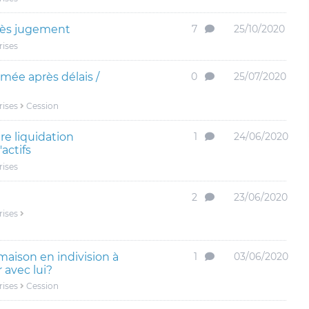
près jugement
7
25/10/2020
rises
mée après délais /
0
25/07/2020
rises
Cession
re liquidation
1
24/06/2020
'actifs
rises
2
23/06/2020
rises
maison en indivision à
1
03/06/2020
 avec lui?
rises
Cession