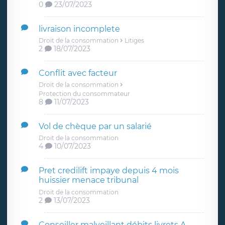
0
23/07/2023
livraison incomplete
Droit de la consommation
Litiges
2
18/07/2023
Conflit avec facteur
Droit de la consommation
Protection du consommateur
8
11/07/2023
Vol de chèque par un salarié
Droit de la consommation
4
10/07/2023
Pret credilift impaye depuis 4 mois
huissier menace tribunal
Droit de la consommation
2
13/07/2023
Conseiller malveillant débits livrets A