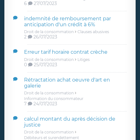
6
27/07/2023
indemnité de remboursement par
anticipation d'un crédit à 6%
Droit de la consommation
Clauses abusives
2
26/07/2023
Erreur tarif horaire contrat crèche
Droit de la consommation
Litiges
0
25/07/2023
Rétractation achat oeuvre d'art en
galerie
Droit de la consommation
Information du consommateur
7
24/07/2023
calcul montant du après décision de
justice
Droit de la consommation
Débiteurs et surendettement