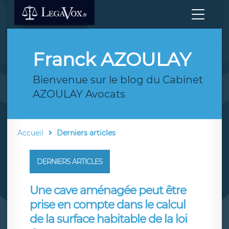
Franck AZOULAY
Bienvenue sur le blog du Cabinet
AZOULAY Avocats
Accueil
Derniers articles
DERNIERS ARTICLES
Une cave aménagée peut être
prise en compte dans le calcul
de la surface habitable de la loi