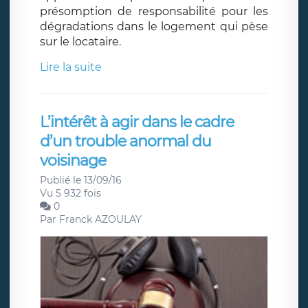
présomption de responsabilité pour les
dégradations dans le logement qui pèse
sur le locataire.
Lire la suite
L’intérêt à agir dans le cadre
d’un trouble anormal du
voisinage
Publié le 13/09/16
Vu 5 932 fois
0
Par
Franck AZOULAY