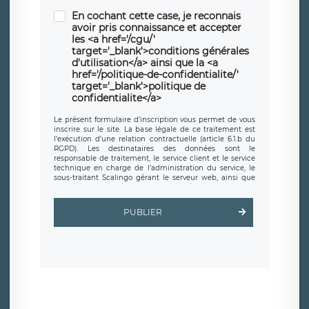
En cochant cette case, je reconnais
avoir pris connaissance et accepter
les <a href='/cgu/'
target='_blank'>conditions générales
d'utilisation</a> ainsi que la <a
href='/politique-de-confidentialite/'
target='_blank'>politique de
confidentialite</a>
Le présent formulaire d’inscription vous permet de vous
inscrire sur le site. La base légale de ce traitement est
l’exécution d’une relation contractuelle (article 6.1.b du
RGPD). Les destinataires des données sont le
responsable de traitement, le service client et le service
technique en charge de l’administration du service, le
sous-traitant Scalingo gérant le serveur web, ainsi que
toute personne légalement autorisée. Le formulaire
d’inscription est hébergé sur un serveur hébergé par
Scalingo, basé en France et offrant des
clauses de
PUBLIER
protection conformes au RGPD
. Les données collectées
sont conservées jusqu’à ce que l’Internaute en sollicite la
suppression, étant entendu que vous pouvez demander
la suppression de vos données et retirer votre
consentement à tout moment. Vous disposez également
d’un droit d’accès, de rectification ou de limitation du
traitement relatif à vos données à caractère personnel,
ainsi que d’un droit à la portabilité de vos données. Vous
pouvez exercer ces droits auprès du délégué à la
protection des données de LÉGAVOX qui exerce au siège