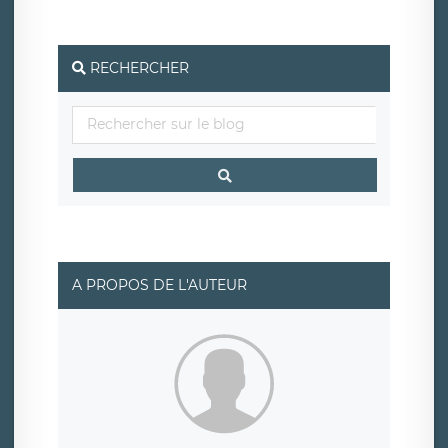
social de LÉGAVOX et est joignable à l’adresse mail
suivante : donneespersonnelles@legavox.fr. Le
responsable de traitement est la société LÉGAVOX, sis 9
rue Léopold Sédar Senghor, joignable à l’adresse mail :
responsabledetraitement@legavox.fr. Vous avez
RECHERCHER
également le droit d’introduire une réclamation auprès
d’une autorité de contrôle.
A PROPOS DE L'AUTEUR