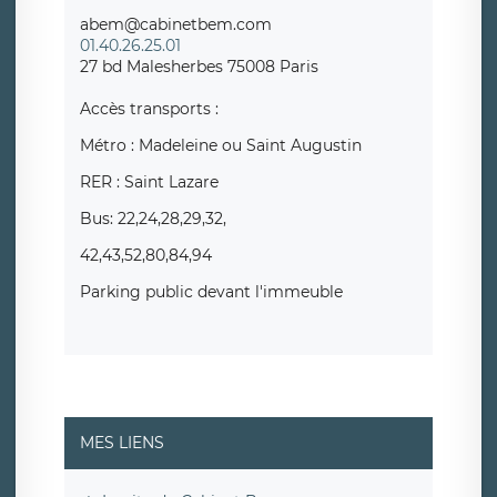
abem@cabinetbem.com
01.40.26.25.01
27 bd Malesherbes 75008 Paris
Accès transports :
Métro : Madeleine ou Saint Augustin
RER : Saint Lazare
Bus: 22,24,28,29,32,
42,43,52,80,84,94
Parking public devant l'immeuble
MES LIENS