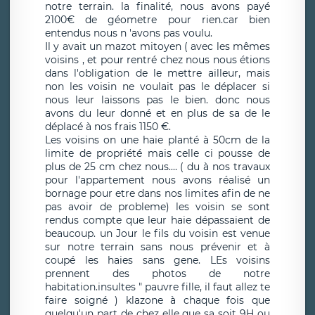
notre terrain. la finalité, nous avons payé
2100€ de géometre pour rien.car bien
entendus nous n 'avons pas voulu.
Il y avait un mazot mitoyen ( avec les mêmes
voisins , et pour rentré chez nous nous étions
dans l'obligation de le mettre ailleur, mais
non les voisin ne voulait pas le déplacer si
nous leur laissons pas le bien. donc nous
avons du leur donné et en plus de sa de le
déplacé à nos frais 1150 €.
Les voisins on une haie planté à 50cm de la
limite de propriété mais celle ci pousse de
plus de 25 cm chez nous.... ( du à nos travaux
pour l'appartement nous avons réalisé un
bornage pour etre dans nos limites afin de ne
pas avoir de probleme) les voisin se sont
rendus compte que leur haie dépassaient de
beaucoup. un Jour le fils du voisin est venue
sur notre terrain sans nous prévenir et à
coupé les haies sans gene. LEs voisins
prennent des photos de notre
habitation.insultes " pauvre fille, il faut allez te
faire soigné ) klazone à chaque fois que
quelqu'un part de chez elle que sa soit 9H ou