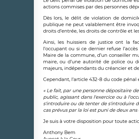
Le délit pénal de violation de domicile est
actions commises par des personnes déposi
Dès lors, le délit de violation de domic
publique ne peut valablement être invoquée
droits d’entrée, les droits de contrôle et l
Ainsi, les huissiers de justice ont la 
l’occupant ou si ce dernier refuse l’accè
Maire de la commune, d’un conseiller mun
maire, ou d’une autorité de police ou 
majeurs, indépendants du créancier et de l
Cependant, l’article 432-8 du code pénal e
« Le fait, par une personne dépositaire d
public, agissant dans l'exercice ou à l'oc
s'introduire ou de tenter de s'introduire d
cas prévus par la loi est puni de deux 
Je suis à votre disposition pour toute act
Anthony Bem
Avocat à la Cour