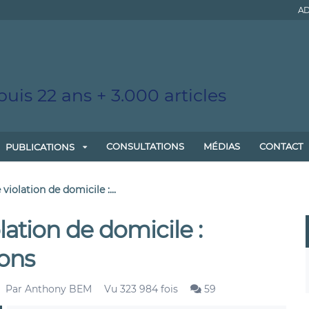
AD
uis 22 ans + 3.000 articles
CONSULTATIONS
MÉDIAS
CONTACT
PUBLICATIONS
 violation de domicile :...
lation de domicile :
ions
Par
Anthony BEM
Vu 323 984 fois
59