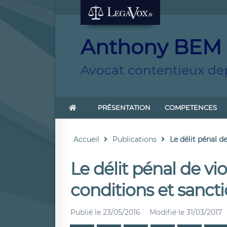
Anthony BEM
Avocat contentieux dep
PRÉSENTATION
COMPETENCES
Accueil
Publications
Le délit pénal de
Le délit pénal de vio
conditions et sanct
Publié le
23/05/2016
Modifié le
31/03/2017