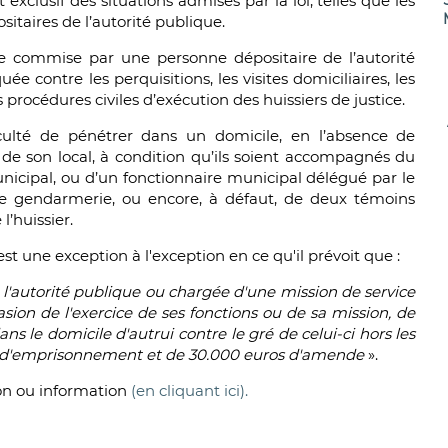
 exclusif des situations admises par la loi, telles que les
taires de l’autorité publique.
ile commise par une personne dépositaire de l’autorité
 contre les perquisitions, les visites domiciliaires, les
es procédures civiles d’exécution des huissiers de justice.
faculté de pénétrer dans un domicile, en l’absence de
s de son local, à condition qu’ils soient accompagnés du
icipal, ou d’un fonctionnaire municipal délégué par le
de gendarmerie, ou encore, à défaut, de deux témoins
’huissier.
st une exception à l'exception en ce qu'il prévoit que :
e l'autorité publique ou chargée d'une mission de service
casion de l'exercice de ses fonctions ou de sa mission, de
ans le domicile d'autrui contre le gré de celui-ci hors les
ans d'emprisonnement et de 30.000 euros d'amende
».
ion ou information
(en cliquant ici).