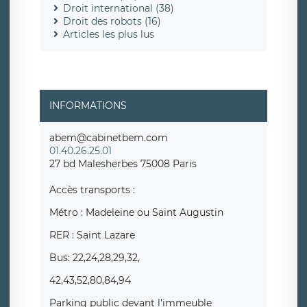
Droit international (38)
Droit des robots (16)
Articles les plus lus
INFORMATIONS
abem@cabinetbem.com
01.40.26.25.01
27 bd Malesherbes 75008 Paris
Accès transports :
Métro : Madeleine ou Saint Augustin
RER : Saint Lazare
Bus: 22,24,28,29,32,
42,43,52,80,84,94
Parking public devant l'immeuble