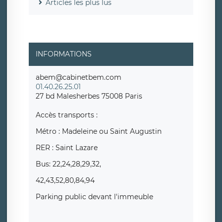
Articles les plus lus
INFORMATIONS
abem@cabinetbem.com
01.40.26.25.01
27 bd Malesherbes 75008 Paris
Accès transports :
Métro : Madeleine ou Saint Augustin
RER : Saint Lazare
Bus: 22,24,28,29,32,
42,43,52,80,84,94
Parking public devant l'immeuble