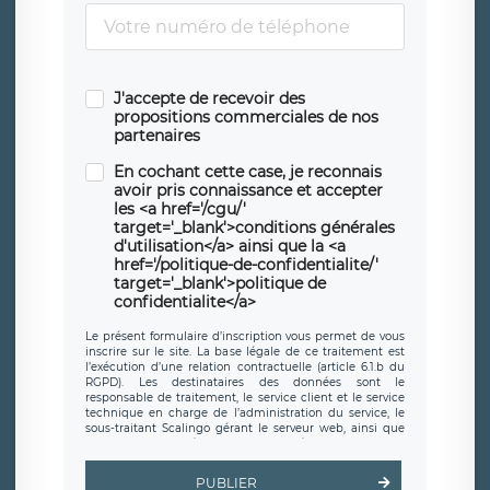
J'accepte de recevoir des
propositions commerciales de nos
partenaires
En cochant cette case, je reconnais
avoir pris connaissance et accepter
les <a href='/cgu/'
target='_blank'>conditions générales
d'utilisation</a> ainsi que la <a
href='/politique-de-confidentialite/'
target='_blank'>politique de
confidentialite</a>
Le présent formulaire d’inscription vous permet de vous
inscrire sur le site. La base légale de ce traitement est
l’exécution d’une relation contractuelle (article 6.1.b du
RGPD). Les destinataires des données sont le
responsable de traitement, le service client et le service
technique en charge de l’administration du service, le
sous-traitant Scalingo gérant le serveur web, ainsi que
toute personne légalement autorisée. Le formulaire
d’inscription est hébergé sur un serveur hébergé par
Scalingo, basé en France et offrant des
clauses de
PUBLIER
protection conformes au RGPD
. Les données collectées