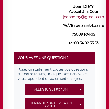
Joan DRAY
Avocat à
la Cour
joanadray@gmail.com
76/78 rue Saint-Lazare
75009 PARIS
tel:09.54.92.33.53
VOUS AVEZ UNE QUESTION ?
Posez
gratuitement
toutes vos questions
sur notre forum juridique. Nos bénévoles
vous répondent directement en ligne.
ALLER SUR LE FORUM
DEMANDER UN DEVIS À UN
AVOCAT