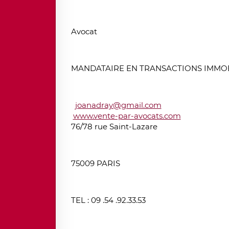
Avocat
MANDATAIRE EN TRANSACTIONS IMMOB
joanadray@gmail.com
www.vente-par-avocats.com
76/78 rue Saint-Lazare
75009 PARIS
TEL : 09 .54 .92.33.53