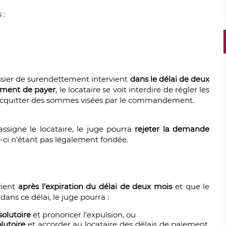
 :
ossier de surendettement intervient
dans le délai de deux
ement de payer
, le locataire se voit interdire de régler les
s’acquitter des sommes visées par le commandement.
 assigne le locataire, le juge pourra
rejeter la demande
le-ci n’étant pas légalement fondée.
vient
après l’expiration du délai de deux mois
et que le
dans ce délai, le juge pourra :
solutoire
et prononcer l’expulsion, ou
lutoire
et accorder au locataire des délais de paiement,