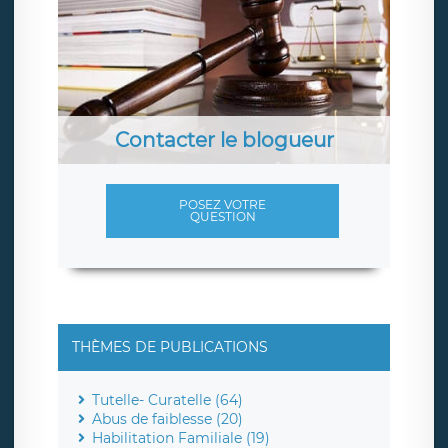
Contacter le blogueur
POSEZ VOTRE
QUESTION
THÈMES DE PUBLICATIONS
Tutelle- Curatelle (64)
Abus de faiblesse (20)
Habilitation Familiale (19)