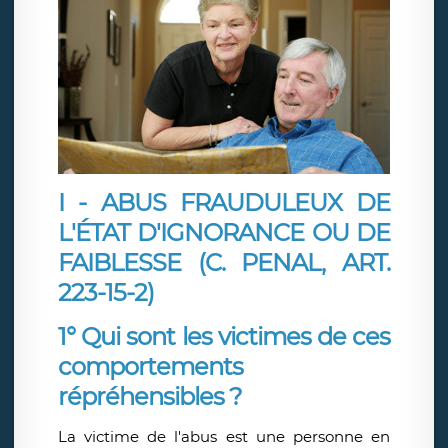
I - ABUS FRAUDULEUX DE
L'ÉTAT D'IGNORANCE OU DE
FAIBLESSE (C. PENAL, ART.
223-15-2)
1° Qui sont les victimes de ces
comportements
répréhensibles ?
La victime de l'abus est une personne en