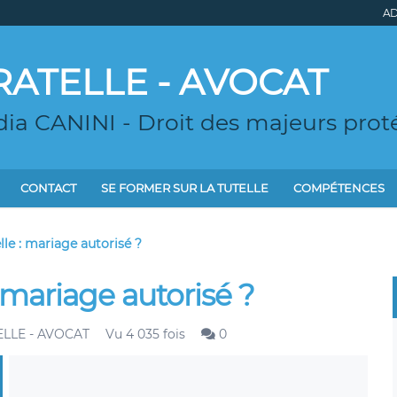
AD
RATELLE - AVOCAT
ia CANINI - Droit des majeurs proté
CONTACT
SE FORMER SUR LA TUTELLE
COMPÉTENCES
elle : mariage autorisé ?
: mariage autorisé ?
ELLE - AVOCAT
Vu 4 035 fois
0