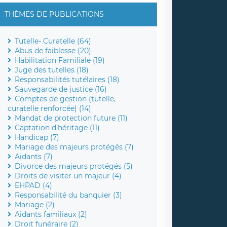
THÈMES DE PUBLICATIONS
Tutelle- Curatelle (64)
Abus de faiblesse (20)
Habilitation Familiale (19)
Juge des tutelles (18)
Responsabilités tutélaires (18)
Sauvegarde de justice (16)
Comptes de gestion (tutelle,
curatelle renforcée) (14)
Mandat de protection future (11)
Captation d'héritage (11)
Handicap (7)
Mariage des majeurs protégés (7)
Aidants (7)
Divorce des majeurs protégés (5)
Droits de visiter un majeur (4)
EHPAD (4)
Responsabilité du banquier (3)
Mariage (2)
Aidants familiaux (2)
Droit funéraire (2)