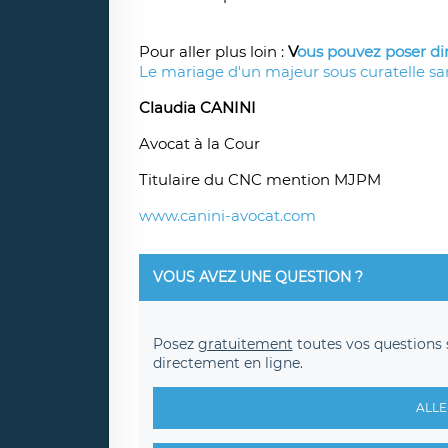
Pour aller plus loin :
V
ous pouvez
poser d
Le mariage d'un majeur sous curatelle sa
Claudia CANINI
Avocat à la Cour
Titulaire du CNC mention MJPM
www.canini-avocat.com
VOUS AVEZ UNE QUESTION ?
Posez
gratuitement
toutes vos questions 
directement en ligne.
ALLE