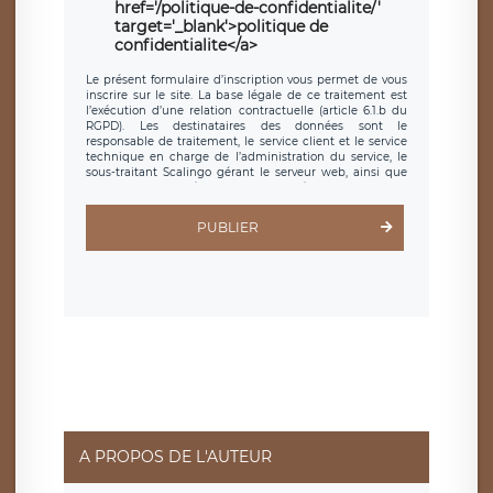
href='/politique-de-confidentialite/'
target='_blank'>politique de
confidentialite</a>
Le présent formulaire d’inscription vous permet de vous
inscrire sur le site. La base légale de ce traitement est
l’exécution d’une relation contractuelle (article 6.1.b du
RGPD). Les destinataires des données sont le
responsable de traitement, le service client et le service
technique en charge de l’administration du service, le
sous-traitant Scalingo gérant le serveur web, ainsi que
toute personne légalement autorisée. Le formulaire
d’inscription est hébergé sur un serveur hébergé par
Scalingo, basé en France et offrant des
clauses de
PUBLIER
protection conformes au RGPD
. Les données collectées
sont conservées jusqu’à ce que l’Internaute en sollicite la
suppression, étant entendu que vous pouvez demander
la suppression de vos données et retirer votre
consentement à tout moment. Vous disposez également
d’un droit d’accès, de rectification ou de limitation du
traitement relatif à vos données à caractère personnel,
ainsi que d’un droit à la portabilité de vos données. Vous
pouvez exercer ces droits auprès du délégué à la
protection des données de LÉGAVOX qui exerce au siège
social de LÉGAVOX et est joignable à l’adresse mail
suivante : donneespersonnelles@legavox.fr. Le
responsable de traitement est la société LÉGAVOX, sis 9
rue Léopold Sédar Senghor, joignable à l’adresse mail :
responsabledetraitement@legavox.fr. Vous avez
A PROPOS DE L'AUTEUR
également le droit d’introduire une réclamation auprès
d’une autorité de contrôle.