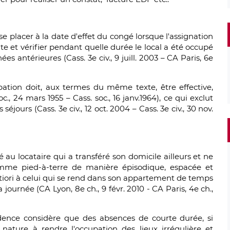
t se placer à la date d'effet du congé lorsque l'assignation
ate et vérifier pendant quelle durée le local a été occupé
s antérieures (Cass. 3e civ., 9 juill. 2003 – CA Paris, 6e
pation doit, aux termes du même texte, être effective,
oc., 24 mars 1955 – Cass. soc., 16 janv.1964), ce qui exclut
éjours (Cass. 3e civ., 12 oct. 2004 – Cass. 3e civ., 30 nov.
 au locataire qui a transféré son domicile ailleurs et ne
comme pied-à-terre de manière épisodique, espacée et
ortiori à celui qui se rend dans son appartement de temps
ournée (CA Lyon, 8e ch., 9 févr. 2010 - CA Paris, 4e ch.,
rudence considère que des absences de courte durée, si
 nature à rendre l'occupation des lieux irrégulière et