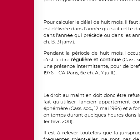
Pour calculer le délai de huit mois, il fau
est délivrée dans l'année qui suit cette d
dans l'année qui précède ou dans les année
ch. B, 31 janv.).
Pendant la période de huit mois, l'occu
c'est-à-dire
régulière et continue
(Cass. s
une présence intermittente, pour de brefs s
1976 – CA Paris, 6e ch. A, 7 juill.).
Le droit au maintien doit donc être refusé
fait qu'utiliser l'ancien appartement 
éphémère (Cass. soc., 12 mai 1964) et a f
en temps durant quelques heures dans la j
1er févr. 2011).
Il est à relever toutefois que la jurisp
fréquentes soient-elles, ne sont pas de