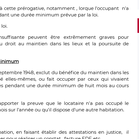
es à cette prérogative, notamment , lorque l'occupant n'a
ant une durée minimum prévue par la loi.
loi.
nsuffisante peuvent être extrêmement graves pour
u droit au maintien dans les lieux et la poursuite de
 minimum
r septembre 1948, exclut du bénéfice du maintien dans les
pé elles-mêmes, ou fait occuper par ceux qui vivaient
loués pendant une durée minimum de huit mois au cours
apporter la preuve que le locataire n'a pas occupé le
 sur l'année ou qu'il dispose d'une autre habitation.
tion, en faisant établir des attestations en justice, il
er pour réaliser un constat, facture EDF etc..