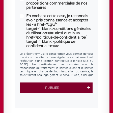
propositions commerciales de nos
partenaires
En cochant cette case, je reconnais
avoir pris connaissance et accepter
les <a href='/cgu/'
target='_blank'>conditions générales
d'utilisation</a> ainsi que la <a
href='/politique-de-confidentialite/'
target='_blank'>politique de
confidentialite</a>
Le présent formulaire d’inscription vous permet de vous
inscrire sur le site. La base légale de ce traitement est
l’exécution d’une relation contractuelle (article 6.1.b du
RGPD). Les destinataires des données sont le
responsable de traitement, le service client et le service
technique en charge de l’administration du service, le
sous-traitant Scalingo gérant le serveur web, ainsi que
toute personne légalement autorisée. Le formulaire
d’inscription est hébergé sur un serveur hébergé par
Scalingo, basé en France et offrant des
clauses de
PUBLIER
protection conformes au RGPD
. Les données collectées
sont conservées jusqu’à ce que l’Internaute en sollicite la
suppression, étant entendu que vous pouvez demander
la suppression de vos données et retirer votre
consentement à tout moment. Vous disposez également
d’un droit d’accès, de rectification ou de limitation du
traitement relatif à vos données à caractère personnel,