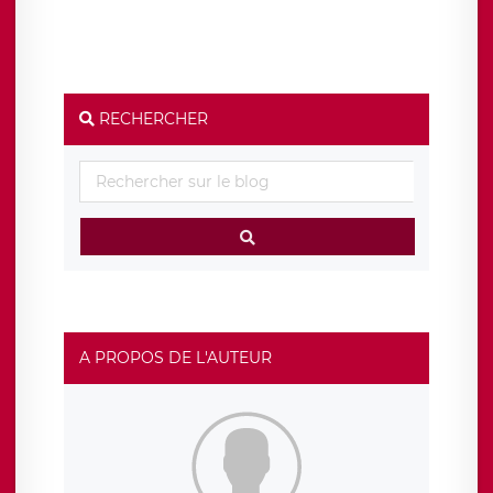
ainsi que d’un droit à la portabilité de vos données. Vous
pouvez exercer ces droits auprès du délégué à la
protection des données de LÉGAVOX qui exerce au siège
social de LÉGAVOX et est joignable à l’adresse mail
suivante : donneespersonnelles@legavox.fr. Le
responsable de traitement est la société LÉGAVOX, sis 9
rue Léopold Sédar Senghor, joignable à l’adresse mail :
responsabledetraitement@legavox.fr. Vous avez
RECHERCHER
également le droit d’introduire une réclamation auprès
d’une autorité de contrôle.
A PROPOS DE L'AUTEUR