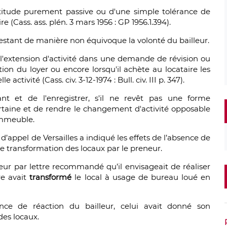
titude purement passive ou d'une simple tolérance de
re (Cass. ass. plén. 3 mars 1956 : GP 1956.1.394).
ifestant de manière non équivoque la volonté du bailleur.
ue l'extension d'activité dans une demande de révision ou
n du loyer ou encore lorsqu'il achète au locataire les
ctivité (Cass. civ. 3-12-1974 : Bull. civ. III p. 347).
t et de l'enregistrer, s'il ne revêt pas une forme
ertaine et de rendre le changement d'activité opposable
immeuble.
d’appel de Versailles a indiqué les effets de l’absence de
 transformation des locaux par le preneur.
leur par lettre recommandé qu’il envisageait de réaliser
re avait
transformé
le local à usage de bureau loué en
ence de réaction du bailleur, celui avait donné son
des locaux.