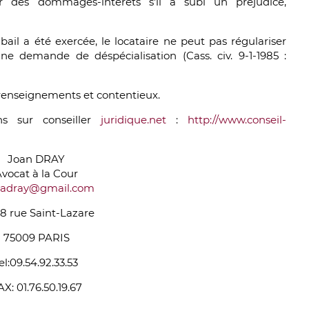
er des dommages-intérêts s'il a subi un préjudice,
bail a été exercée, le locataire ne peut pas régulariser
une demande de déspécialisation (Cass. civ. 9-1-1985 :
 renseignements et contentieux.
s sur conseiller
juridique.net
:
http://www.conseil-
Joan DRAY
vocat à la Cour
nadray@gmail.com
8 rue Saint-Lazare
75009 PARIS
el:09.54.92.33.53
AX: 01.76.50.19.67