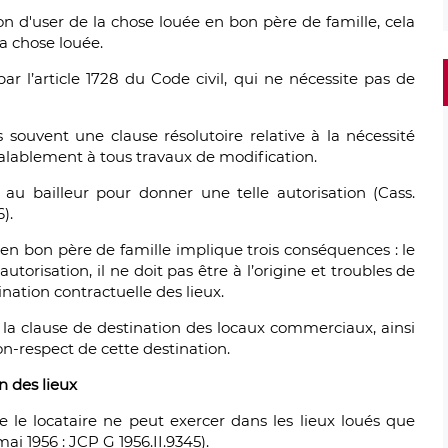
on d'user de la chose louée en bon père de famille, cela
a chose louée.
 par l’article 1728 du Code civil, qui ne nécessite pas de
 souvent une clause résolutoire relative à la nécessité
éalablement à tous travaux de modification.
au bailleur pour donner une telle autorisation (Cass.
6).
 en bon père de famille implique trois conséquences : le
torisation, il ne doit pas être à l’origine et troubles de
tination contractuelle des lieux.
de la clause de destination des locaux commerciaux, ainsi
on-respect de cette destination.
n des lieux
le locataire ne peut exercer dans les lieux loués que
mai 1956 : JCP G 1956.II.9345).