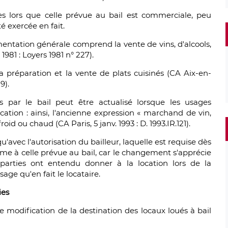
ès lors que celle prévue au bail est commerciale, peu
é exercée en fait.
mentation générale comprend la vente de vins, d'alcools,
1981 : Loyers 1981 n° 227).
a préparation et la vente de plats cuisinés (CA Aix-en-
9).
és par le bail peut être actualisé lorsque les usages
cation : ainsi, l'ancienne expression « marchand de vin,
roid ou chaud (CA Paris, 5 janv. 1993 : D. 1993.IR.121).
qu'avec l'autorisation du bailleur, laquelle est requise dès
orme à celle prévue au bail, car le changement s'apprécie
parties ont entendu donner à la location lors de la
age qu'en fait le locataire.
ies
te modification de la destination des locaux loués à bail