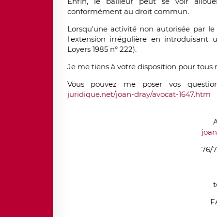
Enfin, le bailleur peut se voir allou
conformément au droit commun.
Lorsqu'une activité non autorisée par le 
l'extension irrégulière en introduisant 
Loyers 1985 n° 222).
Je me tiens à votre disposition pour tous
Vous pouvez me poser vos question
juridique.net/joan-dray/avocat-1647.htm
A
joa
76/7
t
F