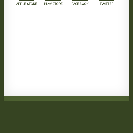
APPLE STORE
PLAY STORE
FACEBOOK
TWITTER
Mentions légales
CGU
Politique de confidentialité
Android
Iphone