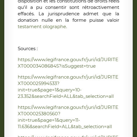
disposition et les constitutions de droits réels
qu’il a pu consentir sont rétroactivement
effacés. La jurisprudence admet que la
donation nulle en la forme puisse valoir
testament olographe.
Sources
:
https://www.legifrance.gouv.fr/juri/id/JURITE
XT000034086845?isSuggest=true
https://www.legifrance.gouv.fr/juri/id/JURITE
XT000025994533?
init=true&page=1&query=10-
23.352&searchField=ALL&tab_selection=all
https://www.legifrance.gouv.fr/juri/id/JURITE
XT000025380560?
init=true&page=1&query=11-
11.636&searchField=ALL&tab_selection=all