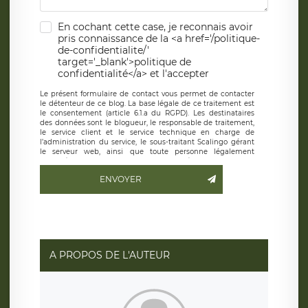
En cochant cette case, je reconnais avoir
pris connaissance de la <a href='/politique-
de-confidentialite/'
target='_blank'>politique de
confidentialité</a> et l'accepter
Le présent formulaire de contact vous permet de contacter
le détenteur de ce blog. La base légale de ce traitement est
le consentement (article 6.1.a du RGPD). Les destinataires
des données sont le blogueur, le responsable de traitement,
le service client et le service technique en charge de
l’administration du service, le sous-traitant Scalingo gérant
le serveur web, ainsi que toute personne légalement
autorisée. Le formulaire de contact à destination du
blogueur est hébergé sur un serveur hébergé par Scalingo,
ENVOYER
basé en France et offrant des
clauses de protection
conformes au RGPD
. Les données collectées sont conservées
jusqu’à ce que l’Internaute en sollicite la suppression, étant
entendu que vous pouvez demander la suppression de vos
données et retirer votre consentement à tout moment. Vous
disposez également d’un droit d’accès, de rectification ou de
limitation du traitement relatif à vos données à caractère
personnel, ainsi que d’un droit à la portabilité de vos
A PROPOS DE L'AUTEUR
données. Vous pouvez exercer ces droits auprès du délégué
à la protection des données de LÉGAVOX qui exerce au
siège social de LÉGAVOX et est joignable à l’adresse mail
suivante : donneespersonnelles@legavox.fr. Le responsable
de traitement est la société LÉGAVOX, sis 9 rue Léopold
Sédar Senghor, joignable à l’adresse mail :