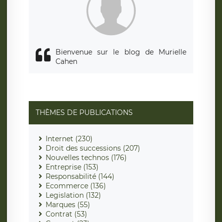
responsabledetraitement@legavox.fr. Vous avez également
le droit d’introduire une réclamation auprès d’une autorité
de contrôle.
Bienvenue sur le blog de Murielle
Cahen
THÈMES DE PUBLICATIONS
Internet (230)
Droit des successions (207)
Nouvelles technos (176)
Entreprise (153)
Responsabilité (144)
Ecommerce (136)
Legislation (132)
Marques (55)
Contrat (53)