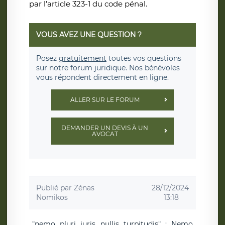
par l’article 323-1 du code pénal.
VOUS AVEZ UNE QUESTION ?
Posez
gratuitement
toutes vos questions
sur notre forum juridique. Nos bénévoles
vous répondent directement en ligne.
ALLER SUR LE FORUM
DEMANDER UN DEVIS À UN
AVOCAT
Publié par
Zénas
28/12/2024
Nomikos
13:18
"nemo pluri juris nullis turpitudis" : Nemo