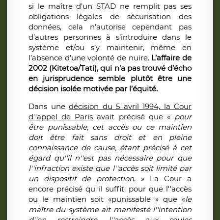
si le maître d’un STAD ne remplit pas ses
obligations légales de sécurisation des
données, cela n’autorise cependant pas
d’autres personnes à s’introduire dans le
système et/ou s’y maintenir, même en
l’absence d’une volonté de nuire.
L’affaire de
2002 (Kitetoa/Tati), qui n’a pas trouvé d’écho
en jurisprudence semble plutôt être une
décision isolée motivée par l’équité.
Dans une
décision du 5 avril 1994, la Cour
d''appel de Paris
avait précisé que «
pour
être punissable, cet accès ou ce maintien
doit être fait sans droit et en pleine
connaissance de cause, étant précisé à cet
égard qu''il n''est pas nécessaire pour que
l''infraction existe que l''accès soit limité par
un dispositif de protection
. » La Cour a
encore précisé qu''il suffit, pour que l''accès
ou le maintien soit «punissable » que «
le
maître du système ait manifesté l''intention
d''en restreindre l''accès aux seules