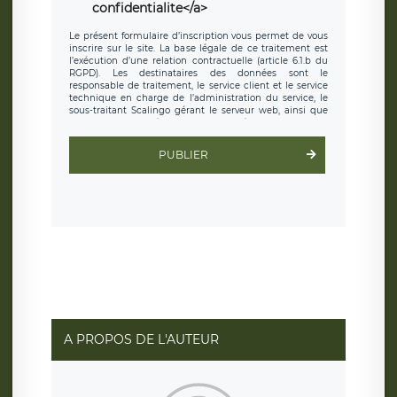
confidentialite</a>
Le présent formulaire d’inscription vous permet de vous
inscrire sur le site. La base légale de ce traitement est
l’exécution d’une relation contractuelle (article 6.1.b du
RGPD). Les destinataires des données sont le
responsable de traitement, le service client et le service
technique en charge de l’administration du service, le
sous-traitant Scalingo gérant le serveur web, ainsi que
toute personne légalement autorisée. Le formulaire
d’inscription est hébergé sur un serveur hébergé par
Scalingo, basé en France et offrant des
clauses de
PUBLIER
protection conformes au RGPD
. Les données collectées
sont conservées jusqu’à ce que l’Internaute en sollicite la
suppression, étant entendu que vous pouvez demander
la suppression de vos données et retirer votre
consentement à tout moment. Vous disposez également
d’un droit d’accès, de rectification ou de limitation du
traitement relatif à vos données à caractère personnel,
ainsi que d’un droit à la portabilité de vos données. Vous
pouvez exercer ces droits auprès du délégué à la
protection des données de LÉGAVOX qui exerce au siège
social de LÉGAVOX et est joignable à l’adresse mail
suivante : donneespersonnelles@legavox.fr. Le
responsable de traitement est la société LÉGAVOX, sis 9
rue Léopold Sédar Senghor, joignable à l’adresse mail :
responsabledetraitement@legavox.fr. Vous avez
A PROPOS DE L'AUTEUR
également le droit d’introduire une réclamation auprès
d’une autorité de contrôle.