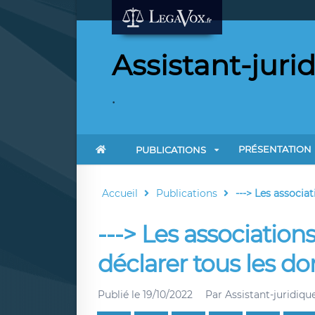
Assistant-jurid
.
PRÉSENTATION
PUBLICATIONS
Accueil
Publications
---> Les associa
---> Les associatio
déclarer tous les do
Publié le
19/10/2022
Par
Assistant-juridique