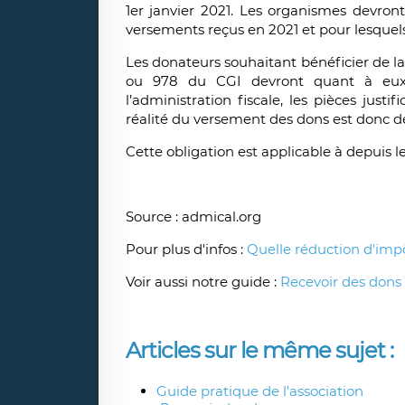
1er janvier 2021. Les organismes devron
versements reçus en 2021 et pour lesquels 
Les donateurs souhaitant bénéficier de la
ou 978 du CGI devront quant à eux
l’administration fiscale, les pièces justi
réalité du versement des dons est donc dé
Cette obligation est applicable à depuis le
Source : admical.org
Pour plus d'infos :
Quelle réduction d'impô
Voir aussi notre guide :
Recevoir des dons
Articles sur le même sujet :
Guide pratique de l'association