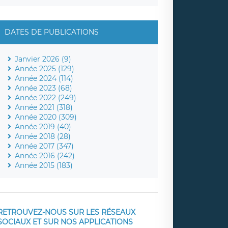
DATES DE PUBLICATIONS
Janvier 2026 (9)
Année 2025 (129)
Année 2024 (114)
Année 2023 (68)
Année 2022 (249)
Année 2021 (318)
Année 2020 (309)
Année 2019 (40)
Année 2018 (28)
Année 2017 (347)
Année 2016 (242)
Année 2015 (183)
RETROUVEZ-NOUS SUR LES RÉSEAUX
SOCIAUX ET SUR NOS APPLICATIONS