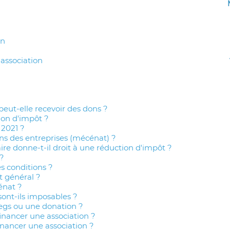
on
association
peut-elle recevoir des dons ?
ion d'impôt ?
 2021 ?
ns des entreprises (mécénat) ?
re donne-t-il droit à une réduction d'impôt ?
?
es conditions ?
t général ?
nat ?
sont-ils imposables ?
legs ou une donation ?
ancer une association ?
nancer une association ?