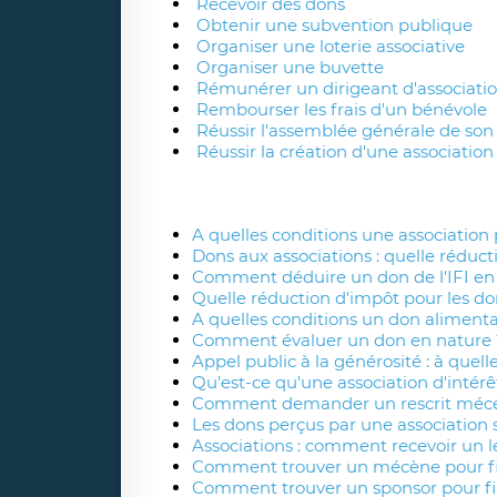
Recevoir des dons
Obtenir une subvention publique
Organiser une loterie associative
Organiser une buvette
Rémunérer un dirigeant d'associati
Rembourser les frais d'un bénévole
Réussir l'assemblée générale de son 
Réussir la création d'une association
A quelles conditions une association 
Dons aux associations : quelle réduct
Comment déduire un don de l'IFI en
Quelle réduction d'impôt pour les do
A quelles conditions un don alimentai
Comment évaluer un don en nature 
Appel public à la générosité : à quell
Qu'est-ce qu'une association d'intérê
Comment demander un rescrit mécé
Les dons perçus par une association 
Associations : comment recevoir un 
Comment trouver un mécène pour fin
Comment trouver un sponsor pour fi