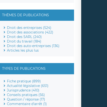
THÈMES DE PUBLICATIONS
Droit des entreprises (524)
Droit des associations (422)
Droit des SARL (240)
Droit du travail (184)
Droit des auto-entreprises (136)
Articles les plus lus
TYPES DE PUBLICATIONS
Fiche pratique (899)
Actualité législative (651)
Jurisprudence (410)
Conseils pratiques (56)
Question / réponse (17)
Commentaire d'arrêt (1)