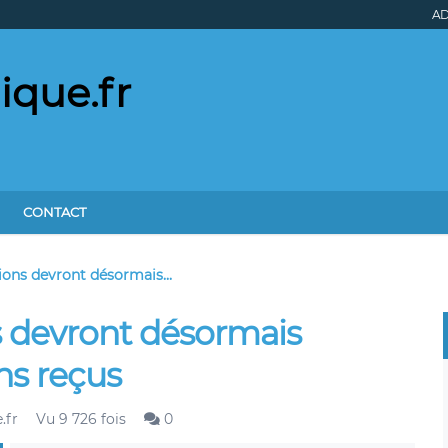
AD
ique.fr
CONTACT
tions devront désormais...
ns devront désormais
ns reçus
.fr
Vu 9 726 fois
0