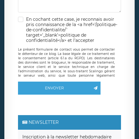
En cochant cette case, je reconnais avoir
pris connaissance de la <a href='/politique-
de-confidentialite/'
target='_blank'>politique de
confidentialité</a> et l'accepter
Le présent formulaire de contact vous permet de contacter
le détenteur de ce blog. La base légale de ce traitement est
le consentement (article 6.1.a du RGPD). Les destinataires
des données sont le blogueur, le responsable de traitement,
le service client et le service technique en charge de
l’administration du service, le sous-traitant Scalingo gérant
le serveur web, ainsi que toute personne légalement
autorisée. Le formulaire de contact à destination du
blogueur est hébergé sur un serveur hébergé par Scalingo,
ENVOYER
basé en France et offrant des
clauses de protection
conformes au RGPD
. Les données collectées sont conservées
jusqu’à ce que l’Internaute en sollicite la suppression, étant
entendu que vous pouvez demander la suppression de vos
données et retirer votre consentement à tout moment. Vous
disposez également d’un droit d’accès, de rectification ou de
limitation du traitement relatif à vos données à caractère
personnel, ainsi que d’un droit à la portabilité de vos
NEWSLETTER
données. Vous pouvez exercer ces droits auprès du délégué
à la protection des données de LÉGAVOX qui exerce au
siège social de LÉGAVOX et est joignable à l’adresse mail
Inscription à la newsletter hebdomadaire
suivante : donneespersonnelles@legavox.fr. Le responsable