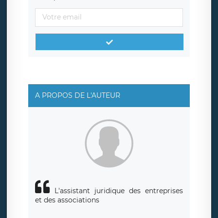
de traitement est la société LÉGAVOX, sis 9 rue Léopold
Sédar Senghor, joignable à l’adresse mail :
responsabledetraitement@legavox.fr. Vous avez également
le droit d’introduire une réclamation auprès d’une autorité
de contrôle.
A PROPOS DE L'AUTEUR
L'assistant juridique des entreprises
et des associations