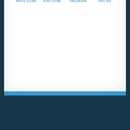
APPLE STORE
PLAY STORE
FACEBOOK
TWITTER
Mentions légales
CGU
Politique de confidentialité
Android
Iphone