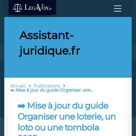
Assistant-
juridique.fr
.
Accueil
Publications
➡️ Mise à jour du guide Organiser une...
➡️ Mise à jour du guide
Organiser une loterie, un
loto ou une tombola