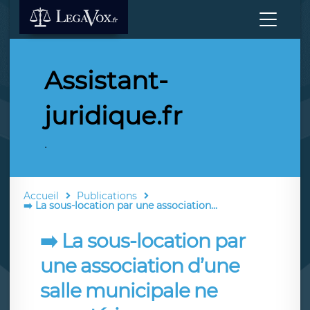
Assistant-
juridique.fr
.
Accueil
Publications
➡️ La sous-location par une association...
➡️ La sous-location par
une association d’une
salle municipale ne