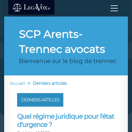
SCP Arents-
Trennec avocats
Bienvenue sur le blog de trennec
Accueil
Derniers articles
DERNIERS ARTICLES
Quel régime juridique pour l'état
d'urgence ?