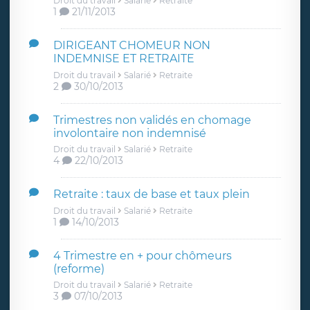
Droit du travail
Salarié
Retraite
1
21/11/2013
DIRIGEANT CHOMEUR NON
INDEMNISE ET RETRAITE
Droit du travail
Salarié
Retraite
2
30/10/2013
Trimestres non validés en chomage
involontaire non indemnisé
Droit du travail
Salarié
Retraite
4
22/10/2013
Retraite : taux de base et taux plein
Droit du travail
Salarié
Retraite
1
14/10/2013
4 Trimestre en + pour chômeurs
(reforme)
Droit du travail
Salarié
Retraite
3
07/10/2013