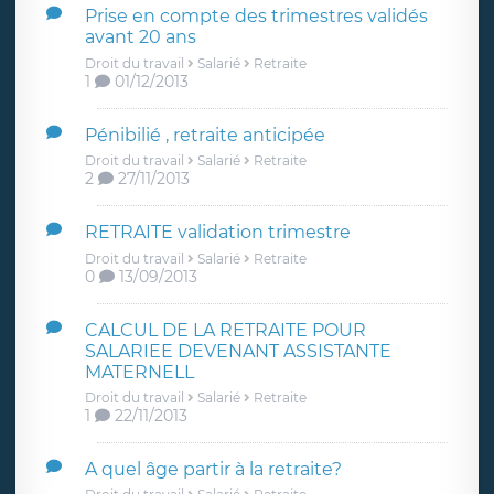
Prise en compte des trimestres validés
avant 20 ans
Droit du travail
Salarié
Retraite
1
01/12/2013
Pénibilié , retraite anticipée
Droit du travail
Salarié
Retraite
2
27/11/2013
RETRAITE validation trimestre
Droit du travail
Salarié
Retraite
0
13/09/2013
CALCUL DE LA RETRAITE POUR
SALARIEE DEVENANT ASSISTANTE
MATERNELL
Droit du travail
Salarié
Retraite
1
22/11/2013
A quel âge partir à la retraite?