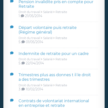
Pension invalidite pris en compte pour
Retraite
Droit du travail
Salarié
Retraite
1
21/05/2014
Départ volontaire puis retraite
(Régime général)
Droit du travail
Salarié
Retraite
5
01/05/2014
Indemnite de retraite pour un cadre
Droit du travail
Salarié
Retraite
5
22/04/2014
Trimestres plus ass donnes t il le droit
a des trimestres
Droit du travail
Salarié
Retraite
3
10/02/2014
Contrats de volontariat international
en entreprise et retraite