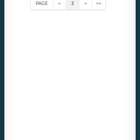
PAGE
<
3
>
>>