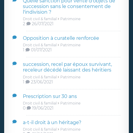
Quelle sanction pour vente d'objets de
succession sans le consentement de
l'indivision ?
Droit civil & familial
Patrimoine
2
26/07/2021
Opposition à curatelle renforcée
Droit civil & familial
Patrimoine
1
01/07/2021
succession, recel par époux survivant,
receleur décédé laissant des héritiers
Droit civil & familial
Patrimoine
1
23/06/2021
Prescription sur 30 ans
Droit civil & familial
Patrimoine
0
19/06/2021
a-t-il droit à un héritage?
Droit civil & familial
Patrimoine