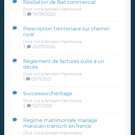
Résiliation de Bail commercial
Droit civil & familial
Patrimoine
0
19/09/2020
Prescription trentenaire sur chemin
rural
Droit civil & familial
Patrimoine
3
25/07/2020
Règlement de factures suite à un
décès.
Droit civil & familial
Patrimoine
1
03/11/2021
Succession/héritage
Droit civil & familial
Patrimoine
2
02/11/2021
Régime matrimoniale mariage
marocain transcrit en france
Droit civil & familial
Patrimoine