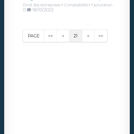
Droit des entreprises
Comptabilité
Facturation
0
18/10/2022
PAGE
<<
<
21
>
>>