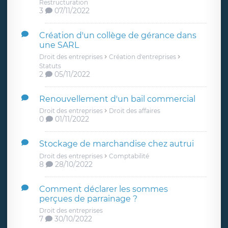
Restructuration
3
07/11/2022
Création d'un collège de gérance dans
une SARL
Droit des entreprises
Création d'entreprises
Statuts
2
05/11/2022
Renouvellement d'un bail commercial
Droit des entreprises
Droit des affaires
0
01/11/2022
Stockage de marchandise chez autrui
Droit des entreprises
Comptabilité
8
28/10/2022
Comment déclarer les sommes
perçues de parrainage ?
Droit des entreprises
7
30/10/2022