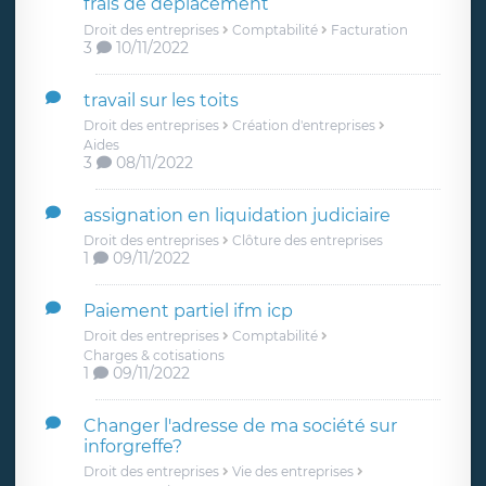
frais de déplacement
Droit des entreprises
Comptabilité
Facturation
3
10/11/2022
travail sur les toits
Droit des entreprises
Création d'entreprises
Aides
3
08/11/2022
assignation en liquidation judiciaire
Droit des entreprises
Clôture des entreprises
1
09/11/2022
Paiement partiel ifm icp
Droit des entreprises
Comptabilité
Charges & cotisations
1
09/11/2022
Changer l'adresse de ma société sur
inforgreffe?
Droit des entreprises
Vie des entreprises