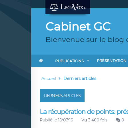
Cabinet GC
Bienvenue sur le blog
PRÉSENTATION
PUBLICATIONS
Accueil
Derniers articles
DERNIERS ARTICLES
La récupération de points: pré
Publié le 15/07/16
Vu 3 460 fois
0