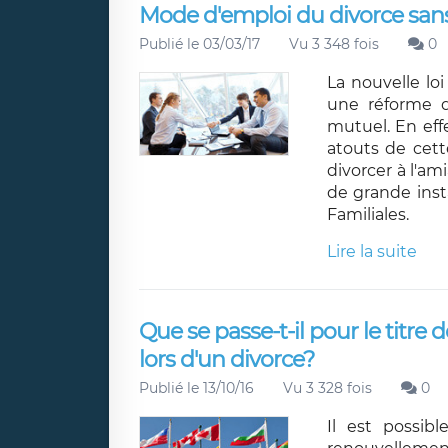
Mode d'emploi du divorce san
Publié le 03/03/17
Vu 3 348 fois
0
La nouvelle loi
une réforme 
mutuel. En eff
atouts de cett
divorcer à l'a
de grande inst
Familiales.
Lire la suite
Que se passe-t-il pour le titre
lors d'un divorce?
Publié le 13/10/16
Vu 3 328 fois
0
Il est possib