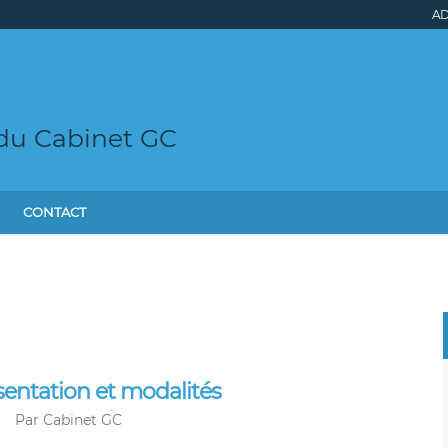
AD
 du Cabinet GC
CONTACT
sentation et modalités
Par
Cabinet GC