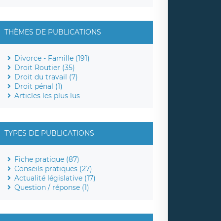
THÈMES DE PUBLICATIONS
Divorce - Famille (191)
Droit Routier (35)
Droit du travail (7)
Droit pénal (1)
Articles les plus lus
TYPES DE PUBLICATIONS
Fiche pratique (87)
Conseils pratiques (27)
Actualité législative (17)
Question / réponse (1)