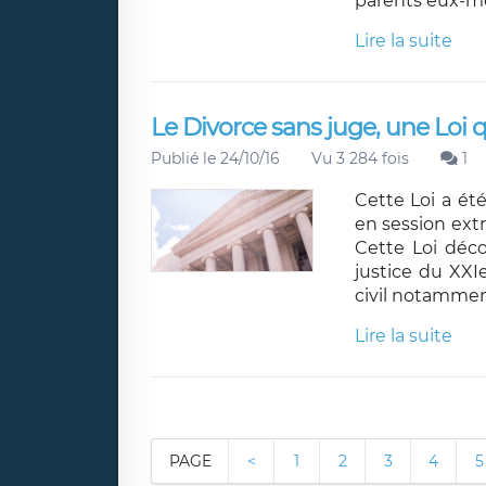
parents eux-mê
Lire la suite
Le Divorce sans juge, une Loi 
Publié le 24/10/16
Vu 3 284 fois
1
Cette Loi a ét
en session extr
Cette Loi déco
justice du XXI
civil notamment 
Lire la suite
PAGE
<
1
2
3
4
5