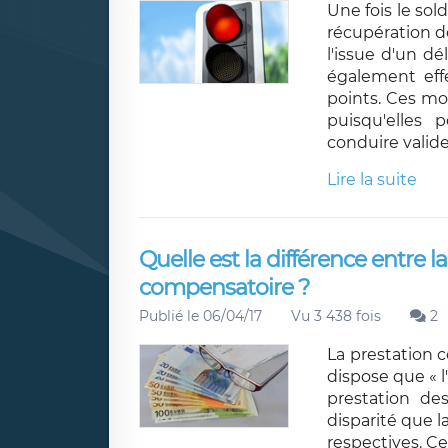
Une fois le sol
récupération d
l'issue d'un dé
également eff
points. Ces mo
puisqu'elles
conduire valide
Lire la suite
Quelle est la différence entre l
compensatoire ?
Publié le 06/04/17
Vu 3 438 fois
2
La prestation c
dispose que « l
prestation des
disparité que l
respectives. Cet