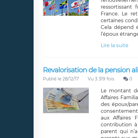
renouvellement
ressortissant 
France. Le ret
certaines cond
Cela dépend é
l’époux étrange
Lire la suite
Revalorisation de la pension a
Publié le 28/12/17
Vu 3 319 fois
0
Le montant de
Affaires Famili
des époux/pare
consentement 
aux Affaires F
contribution à
parent qui n’a