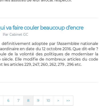
mes assistés de leur avocat respectif.
qui va faire couler beaucoup d’encre
Par
Cabinet GC
é définitivement adoptée par l’Assemblée nationale
aordinaire en date du 12 octobre 2016. Que dit-elle ?
ule de la volonté des politiques de moderniser la
e siècle. Elle modifie de nombreux articles du code
les articles 229, 247, 260, 262, 279 , 296 etc.
6
7
8
9
10
>
>>