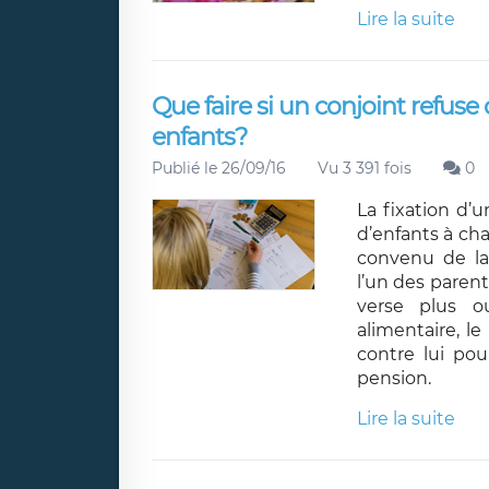
Lire la suite
Que faire si un conjoint refuse
enfants?
Publié le 26/09/16
Vu 3 391 fois
0
La fixation d’
d’enfants à ch
convenu de la
l’un des parent
verse plus o
alimentaire, le
contre lui po
pension.
Lire la suite