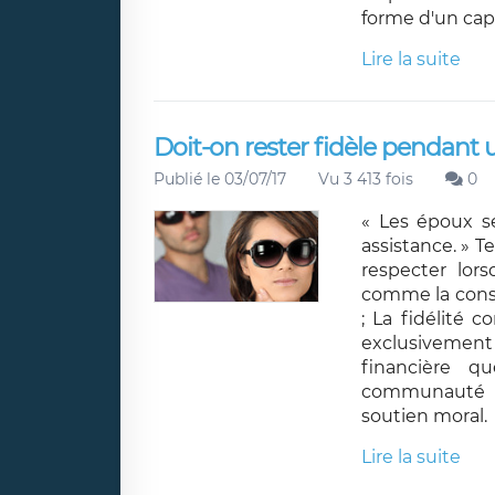
forme d'un capi
Lire la suite
Doit-on rester fidèle pendant 
Publié le 03/07/17
Vu 3 413 fois
0
« Les époux se
assistance. » T
respecter lors
comme la consi
; La fidélité
exclusivemen
financière q
communauté de
soutien moral.
Lire la suite