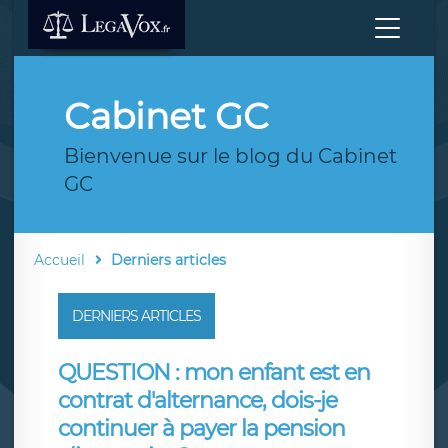
Cabinet GC
Bienvenue sur le blog du Cabinet
GC
Accueil
Derniers articles
DERNIERS ARTICLES
QUESTION : mon enfant est en
contrat d'alternance, dois-je
continuer à payer la pension