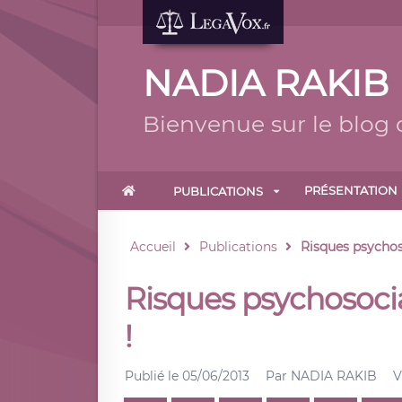
NADIA RAKIB
Bienvenue sur le blog
PRÉSENTATION
PUBLICATIONS
Accueil
Publications
Risques psychosoc
Risques psychosociaux
!
Publié le
05/06/2013
Par
NADIA RAKIB
V