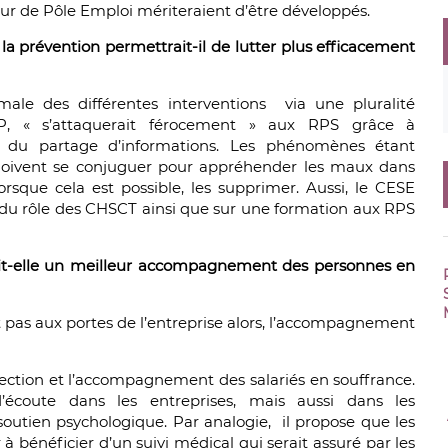
ur de Pôle Emploi mériteraient d’être développés.
e la prévention permettrait-il de lutter plus efficacement
ale des différentes interventions via une pluralité
RP, « s’attaquerait férocement » aux RPS grâce à
us du partage d’informations. Les phénomènes étant
 doivent se conjuguer pour appréhender les maux dans
lorsque cela est possible, les supprimer. Aussi, le CESE
le du rôle des CHSCT ainsi que sur une formation aux RPS
ait-elle un meilleur accompagnement des personnes en
t pas aux portes de l’entreprise alors, l’accompagnement
étection et l’accompagnement des salariés en souffrance.
d’écoute dans les entreprises, mais aussi dans les
 soutien psychologique. Par analogie, il propose que les
 bénéficier d’un suivi médical qui serait assuré par les