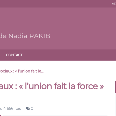
AD
 de Nadia RAKIB
CONTACT
iaux : « l’union fait la...
 : « l’union fait la force »
u 4 656 fois
0