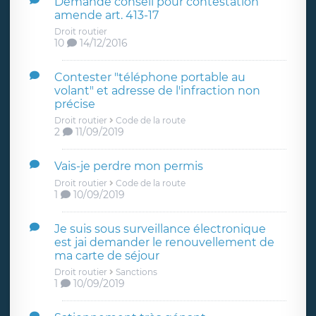
Demande conseil pour contestation
amende art. 413-17
Droit routier
10
14/12/2016
Contester "téléphone portable au
volant" et adresse de l'infraction non
précise
Droit routier
Code de la route
2
11/09/2019
Vais-je perdre mon permis
Droit routier
Code de la route
1
10/09/2019
Je suis sous surveillance électronique
est jai demander le renouvellement de
ma carte de séjour
Droit routier
Sanctions
1
10/09/2019