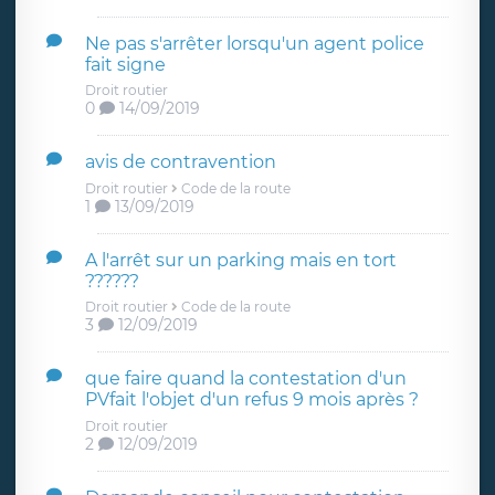
Ne pas s'arrêter lorsqu'un agent police
fait signe
Droit routier
0
14/09/2019
avis de contravention
Droit routier
Code de la route
1
13/09/2019
A l'arrêt sur un parking mais en tort
??????
Droit routier
Code de la route
3
12/09/2019
que faire quand la contestation d'un
PVfait l'objet d'un refus 9 mois après ?
Droit routier
2
12/09/2019