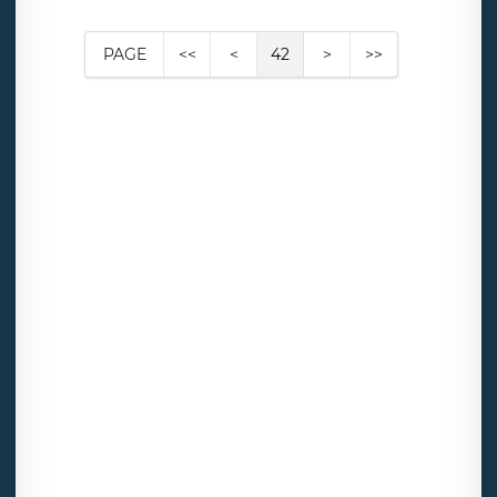
PAGE
<<
<
42
>
>>