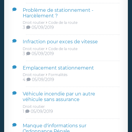
Problème de stationnement -
Harcèlement ?
Droit routier
Code de la route
3
05/09/2019
Infraction pour exces de vitesse
Droit routier
Code de la route
3
05/09/2019
Emplacement stationnement
Droit routier
Formalités
4
05/09/2019
Véhicule incendie par un autre
véhicule sans assurance
Droit routier
1
05/09/2019
Manque d'informations sur
Ordonnance Pénale