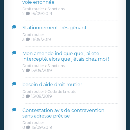
voie erronnée
Droit routier
Sanctions
2
16/09/2019
Stationnement très gênant
Droit routier
3
11/09/2019
Mon amende indique que j'ai été
intercepté, alors que j'étais chez moi !
Droit routier
Sanctions
7
15/09/2019
besoin d'aide droit routier
Droit routier
Code de la route
3
15/09/2019
Contestation avis de contravention
sans adresse précise
Droit routier
0
15/09/2019