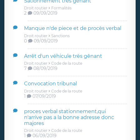
Sationnement très génant
Droit routier
Formalités
2
09/09/2019
Manque n'de piece et de procès verbal
Droit routier
Sanctions
0
09/09/2019
Arrêt d'un véhicule très gênant
Droit routier
Code de la route
7
08/09/2019
Convocation tribunal
Droit routier
Code de la route
1
07/09/2019
proces verbal stationnement,qui
n'arrive pas a la bonne adresse donc
majores
Droit routier
Code de la route
1
06/09/2019