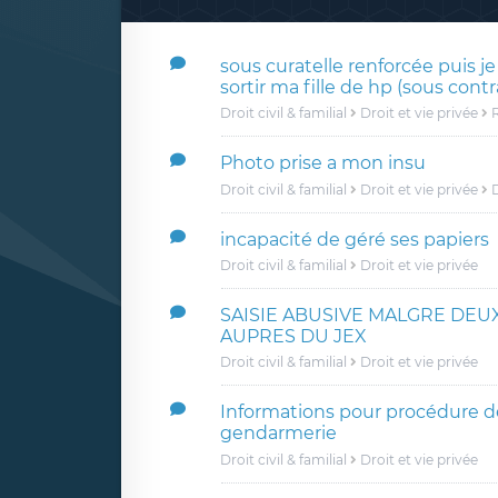
sous curatelle renforcée puis je
sortir ma fille de hp (sous contr
Droit civil & familial
Droit et vie privée
R
Photo prise a mon insu
Droit civil & familial
Droit et vie privée
D
incapacité de géré ses papiers
Droit civil & familial
Droit et vie privée
SAISIE ABUSIVE MALGRE DEU
AUPRES DU JEX
Droit civil & familial
Droit et vie privée
Informations pour procédure de
gendarmerie
Droit civil & familial
Droit et vie privée