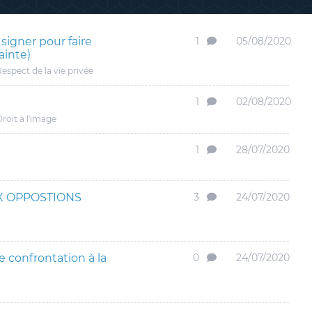
 signer pour faire
1
05/08/2020
ainte)
espect de la vie privée
1
02/08/2020
roit à l'image
1
28/07/2020
X OPPOSTIONS
3
24/07/2020
 confrontation à la
0
24/07/2020