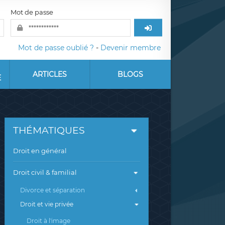
Mot de passe
Mot de passe oublié ?
-
Devenir membre
ARTICLES
BLOGS
E
THÉMATIQUES
Droit en général
Droit civil & familial
Divorce et séparation
Droit et vie privée
Droit à l'image