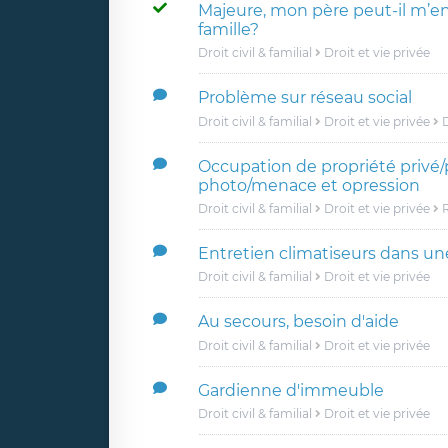
Majeure, mon père peut-il m’
famille?
Droit civil & familial
Droit et vie privée
Problème sur réseau social
Droit civil & familial
Droit et vie privée
D
Occupation de propriété privé/
photo/menace et opression
Droit civil & familial
Droit et vie privée
R
Entretien climatiseurs dans un
Droit civil & familial
Droit et vie privée
Au secours, besoin d'aide
Droit civil & familial
Droit et vie privée
Gardienne d'immeuble
Droit civil & familial
Droit et vie privée