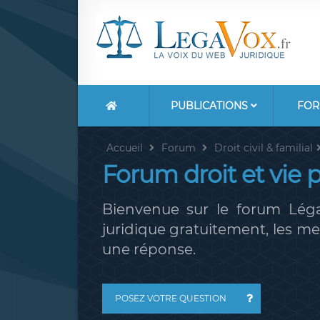
PUBLICATIONS
FOR
Accueil
Forum
Droit civil & familial
Forum droit et vie 
Bienvenue sur le forum Léga
juridique gratuitement, les 
une réponse.
POSEZ VOTRE QUESTION