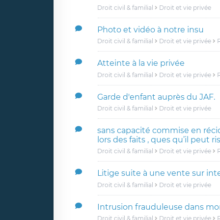
Droit civil & familial
Droit et vie privée
Photo et vidéo à notre insu
Droit civil & familial
Droit et vie privée
R
Atteinte à la vie privée
Droit civil & familial
Droit et vie privée
R
Garde d'enfant auprès du JAF.
Droit civil & familial
Droit et vie privée
sans capacité commise en récidi
lors des faits , ques qu’il peut r
Droit civil & familial
Droit et vie privée
R
Litige suite à une vente sur int
Droit civil & familial
Droit et vie privée
Intrusion frauduleuse dans mo
Droit civil & familial
Droit et vie privée
R