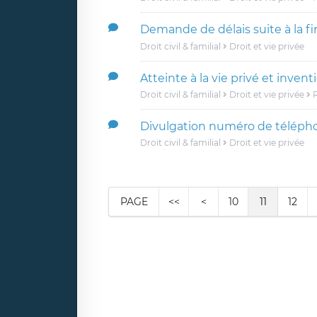
Demande de délais suite à la fi
Droit civil & familial
Droit et vie privée
Atteinte à la vie privé et invent
Droit civil & familial
Droit et vie privée
R
Divulgation numéro de téléph
Droit civil & familial
Droit et vie privée
PAGE
<<
<
10
11
12