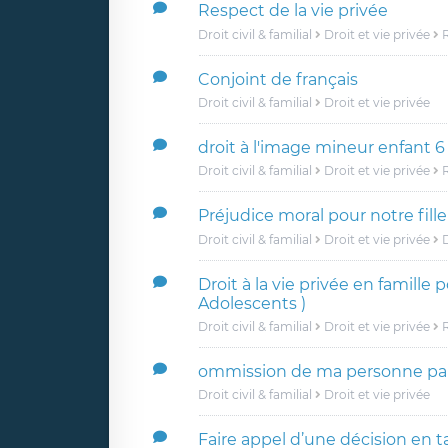
Respect de la vie privée
Droit civil & familial
Droit et vie privée
R
Conjoint de français
Droit civil & familial
Droit et vie privée
droit à l'image mineur enfant 6
Droit civil & familial
Droit et vie privée
R
Préjudice moral pour notre fille
Droit civil & familial
Droit et vie privée
D
Droit à la vie privée en famille 
Adolescents )
Droit civil & familial
Droit et vie privée
R
ommission de ma personne par
Droit civil & familial
Droit et vie privée
Faire appel d’une décision en 