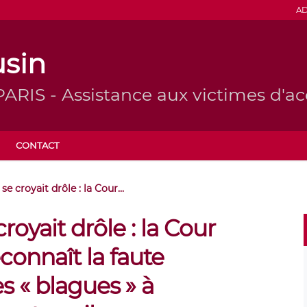
AD
sin
ARIS - Assistance aux victimes d'ac
CONTACT
e croyait drôle : la Cour...
royait drôle : la Cour
connaît la faute
s « blagues » à