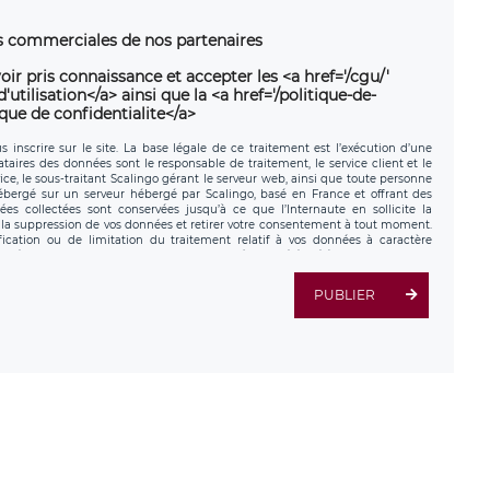
ns commerciales de nos partenaires
oir pris connaissance et accepter les <a href='/cgu/'
utilisation</a> ainsi que la <a href='/politique-de-
ique de confidentialite</a>
 inscrire sur le site. La base légale de ce traitement est l’exécution d’une
nataires des données sont le responsable de traitement, le service client et le
ce, le sous-traitant Scalingo gérant le serveur web, ainsi que toute personne
hébergé sur un serveur hébergé par Scalingo, basé en France et offrant des
ées collectées sont conservées jusqu’à ce que l’Internaute en sollicite la
a suppression de vos données et retirer votre consentement à tout moment.
fication ou de limitation du traitement relatif à vos données à caractère
données. Vous pouvez exercer ces droits auprès du délégué à la protection des
ial de LÉGAVOX et est joignable à l’adresse mail suivante :
tement est la société LÉGAVOX, sis 9 rue Léopold Sédar Senghor, joignable à
PUBLIER
us avez également le droit d’introduire une réclamation auprès d’une autorité