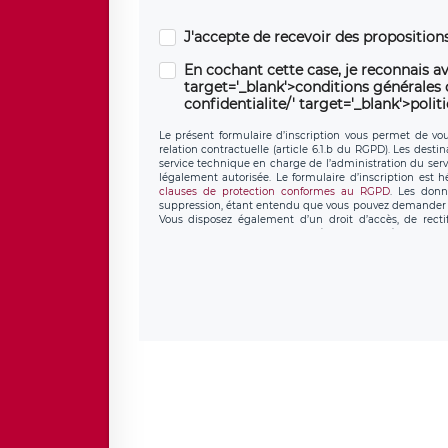
J'accepte de recevoir des propositio
En cochant cette case, je reconnais av
target='_blank'>conditions générales d'
confidentialite/' target='_blank'>polit
Le présent formulaire d’inscription vous permet de vous
relation contractuelle (article 6.1.b du RGPD). Les desti
service technique en charge de l’administration du servi
légalement autorisée. Le formulaire d’inscription est 
clauses de protection conformes au RGPD
. Les donn
suppression, étant entendu que vous pouvez demander l
Vous disposez également d’un droit d’accès, de recti
personnel, ainsi que d’un droit à la portabilité de vos 
données de LÉGAVOX qui exerce au siège soc
donneespersonnelles@legavox.fr. Le responsable de trai
l’adresse mail : responsabledetraitement@legavox.fr. Vo
de contrôle.