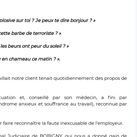
losive sur toi ? Je peux te dire bonjour ? »
cette barbe de terroriste ? »
es beurs ont peur du soleil ? »
u en chameau ce matin ? ».
aillait notre client tenait quotidiennement des propos de
tuation et, conseillé par son médecin, a fini par
ndrome anxieux et souffrance au travail), reconnue par
ur faire reconnaître la faute inexcusable de l'employeur.
bunal Judiciaire de BOBIGNY, qui nous a donné gain de