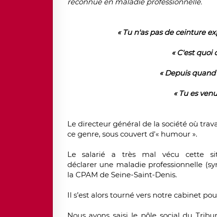
reconnue en maladie professionnelle
.
« Tu n'as pas de ceinture exp
« C'est quoi 
« Depuis quand l
« Tu es ven
Le directeur général de la société où trav
ce genre, sous couvert d'« humour ».
Le salarié a très mal vécu cette si
déclarer
une
maladie professionnelle
(sy
la
CPAM de Seine-Saint-Denis
.
Il s’est alors tourné vers notre cabinet po
Nous avons saisi le pôle social du Tri