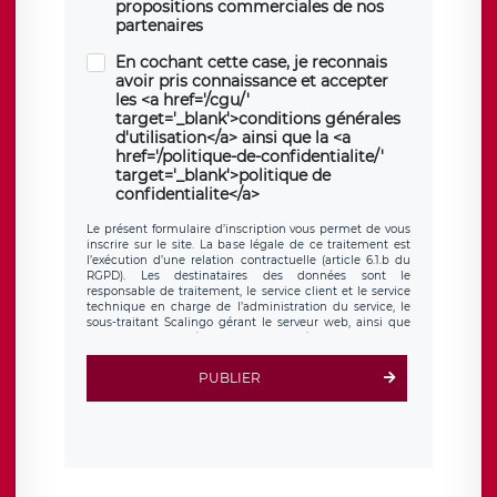
propositions commerciales de nos
partenaires
En cochant cette case, je reconnais
avoir pris connaissance et accepter
les <a href='/cgu/'
target='_blank'>conditions générales
d'utilisation</a> ainsi que la <a
href='/politique-de-confidentialite/'
target='_blank'>politique de
confidentialite</a>
Le présent formulaire d’inscription vous permet de vous
inscrire sur le site. La base légale de ce traitement est
l’exécution d’une relation contractuelle (article 6.1.b du
RGPD). Les destinataires des données sont le
responsable de traitement, le service client et le service
technique en charge de l’administration du service, le
sous-traitant Scalingo gérant le serveur web, ainsi que
toute personne légalement autorisée. Le formulaire
d’inscription est hébergé sur un serveur hébergé par
Scalingo, basé en France et offrant des
clauses de
PUBLIER
protection conformes au RGPD
. Les données collectées
sont conservées jusqu’à ce que l’Internaute en sollicite la
suppression, étant entendu que vous pouvez demander
la suppression de vos données et retirer votre
consentement à tout moment. Vous disposez également
d’un droit d’accès, de rectification ou de limitation du
traitement relatif à vos données à caractère personnel,
ainsi que d’un droit à la portabilité de vos données. Vous