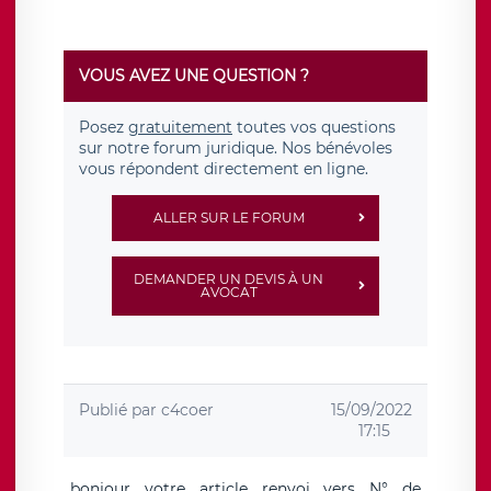
VOUS AVEZ UNE QUESTION ?
Posez
gratuitement
toutes vos questions
sur notre forum juridique. Nos bénévoles
vous répondent directement en ligne.
ALLER SUR LE FORUM
DEMANDER UN DEVIS À UN
AVOCAT
Publié par
c4coer
15/09/2022
17:15
bonjour votre article renvoi vers N° de