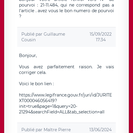
pourvoi : 21-11.484, qui ne correspond pas a
l'article . avez vous le bon numero de pourvoi
?
Publié par
Guillaume
15/09/2022
Cousin
17:34
Bonjour,
Vous avez parfaitement raison. Je vais
corriger cela.
Voici le bon lien :
https://www.legifrance.gouv.fr/juri/id/JURITE
XT000046056419?
init=true&page=1&query=20-
21294&searchField=ALL&tab_selection=all
Publié par
Maître Pierre
13/06/2024