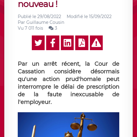
nouveau !
Publié le
29/08/2022
Modifié le
15/09/2022
Par
Guillaume Cousin
Vu 7 011 fois
3
Par un arrêt récent, la Cour de
Cassation considère désormais
qu'une action prud'homale peut
interrompre le délai de prescription
de la faute inexcusable de
l'employeur.