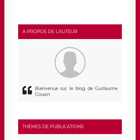
pouvez exercer ces droits auprès du délégué à la
protection des données de LÉGAVOX qui exerce au siège
social de LÉGAVOX et est joignable à l’adresse mail
suivante : donneespersonnelles@legavox.fr. Le
responsable de traitement est la société LÉGAVOX, sis 9
rue Léopold Sédar Senghor, joignable à l’adresse mail :
responsabledetraitement@legavox.fr. Vous avez
A PROPOS DE L'AUTEUR
également le droit d’introduire une réclamation auprès
d’une autorité de contrôle.
Bienvenue sur le blog de Guillaume
Cousin
THÈMES DE PUBLICATIONS