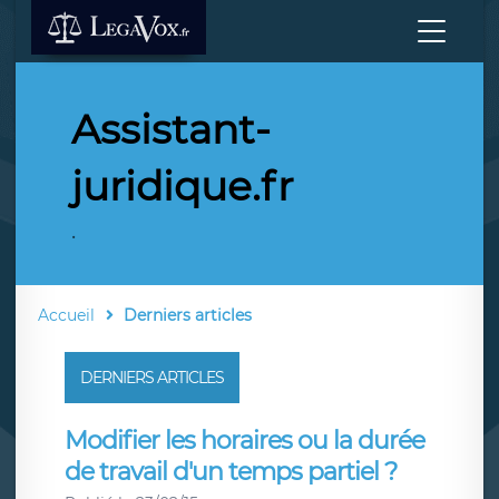
Assistant-
juridique.fr
.
Accueil
Derniers articles
DERNIERS ARTICLES
Modifier les horaires ou la durée
de travail d'un temps partiel ?