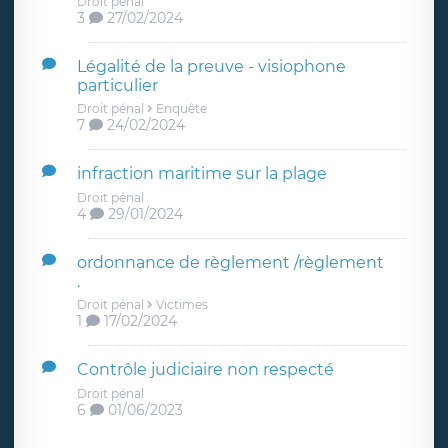
Droit pénal
3
27/02/2024
Légalité de la preuve - visiophone
particulier
Droit pénal
Enquête
7
24/02/2024
infraction maritime sur la plage
Droit pénal
4
29/01/2024
ordonnance de règlement /règlement
.
Droit pénal
Victimes
1
17/02/2024
Contrôle judiciaire non respecté
Droit pénal
6
01/06/2023