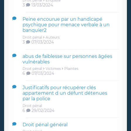
Droit pénal
Enquête
3
13/03/2024
Peine encourue par un handicapé
psychique pour menace verbale à un
banquier2
Droit pénal
Auteurs
3
07/03/2024
abus de faiblesse sur personnes âgées
vulnérables
Droit pénal
Victimes
Plaintes
6
07/03/2024
Justificatifs pour récupérer clés
appartement d un défunt détenues
par la police
Droit pénal
6
29/02/2024
Droit pénal général