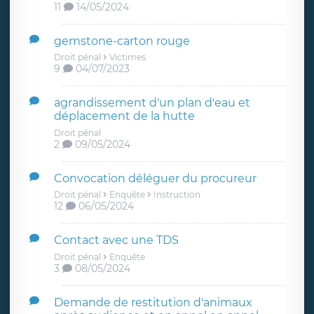
11
14/05/2024
gemstone-carton rouge
Droit pénal
Victimes
9
04/07/2023
agrandissement d'un plan d'eau et
déplacement de la hutte
Droit pénal
2
09/05/2024
Convocation déléguer du procureur
Droit pénal
Enquête
Instruction
12
06/05/2024
Contact avec une TDS
Droit pénal
Enquête
3
08/05/2024
Demande de restitution d'animaux