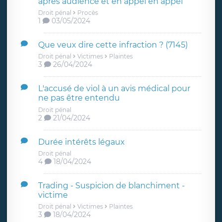
après audience et en appel en appel
Droit pénal
Procès
1
03/05/2024
Que veux dire cette infraction ? (7145)
Droit pénal
Victimes
Plaintes
3
26/04/2024
L'accusé de viol à un avis médical pour
ne pas être entendu
Droit pénal
2
21/04/2024
Durée intérêts légaux
Droit pénal
4
18/04/2024
Trading - Suspicion de blanchiment -
victime
Droit pénal
Victimes
Plaintes
3
18/04/2024