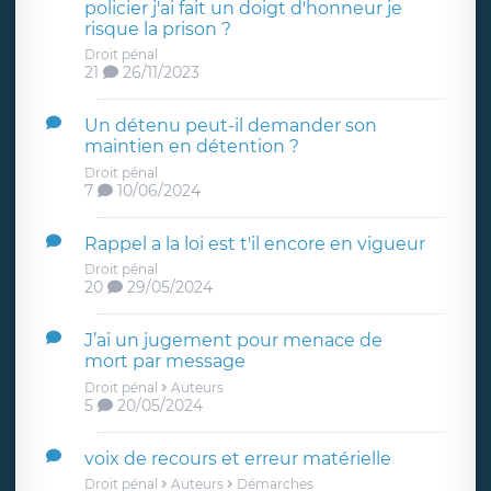
policier j'ai fait un doigt d'honneur je
risque la prison ?
Droit pénal
21
26/11/2023
Un détenu peut-il demander son
maintien en détention ?
Droit pénal
7
10/06/2024
Rappel a la loi est t'il encore en vigueur
Droit pénal
20
29/05/2024
J’ai un jugement pour menace de
mort par message
Droit pénal
Auteurs
5
20/05/2024
voix de recours et erreur matérielle
Droit pénal
Auteurs
Démarches