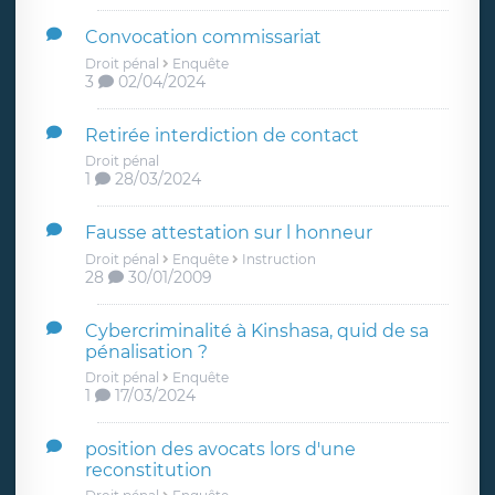
Convocation commissariat
Droit pénal
Enquête
3
02/04/2024
Retirée interdiction de contact
Droit pénal
1
28/03/2024
Fausse attestation sur l honneur
Droit pénal
Enquête
Instruction
28
30/01/2009
Cybercriminalité à Kinshasa, quid de sa
pénalisation ?
Droit pénal
Enquête
1
17/03/2024
position des avocats lors d'une
reconstitution