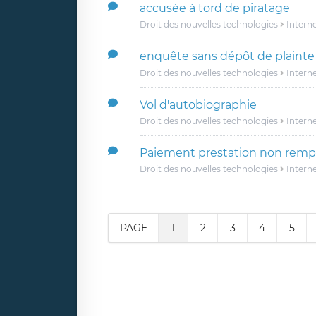
accusée à tord de piratage
Droit des nouvelles technologies
Intern
enquête sans dépôt de plainte
Droit des nouvelles technologies
Intern
Vol d'autobiographie
Droit des nouvelles technologies
Intern
Paiement prestation non remp
Droit des nouvelles technologies
Intern
PAGE
1
2
3
4
5