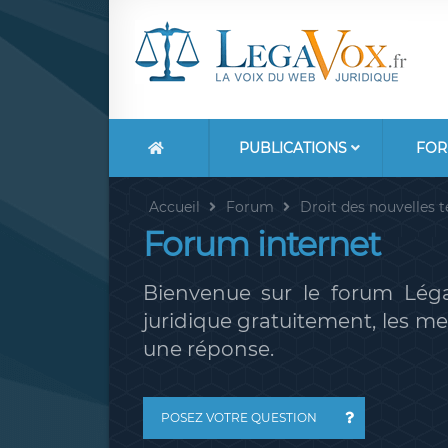
PUBLICATIONS
FOR
Accueil
Forum
Droit des nouvelles 
Forum internet
Bienvenue sur le forum Léga
juridique gratuitement, les 
une réponse.
POSEZ VOTRE QUESTION