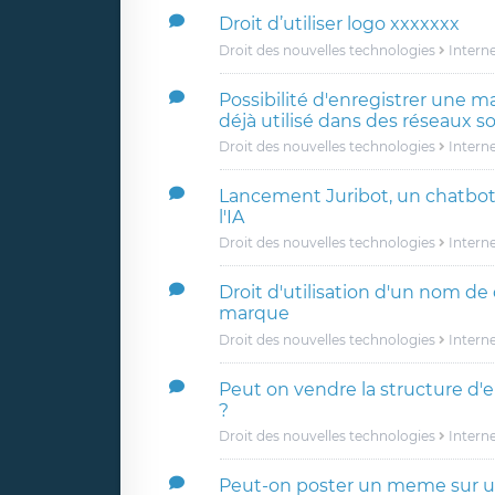
Droit d’utiliser logo xxxxxxx
Droit des nouvelles technologies
Intern
Possibilité d'enregistrer une m
déjà utilisé dans des réseaux s
Droit des nouvelles technologies
Intern
Lancement Juribot, un chatbot 
l'IA
Droit des nouvelles technologies
Intern
Droit d'utilisation d'un nom d
marque
Droit des nouvelles technologies
Intern
Peut on vendre la structure d'
?
Droit des nouvelles technologies
Intern
Peut-on poster un meme sur 