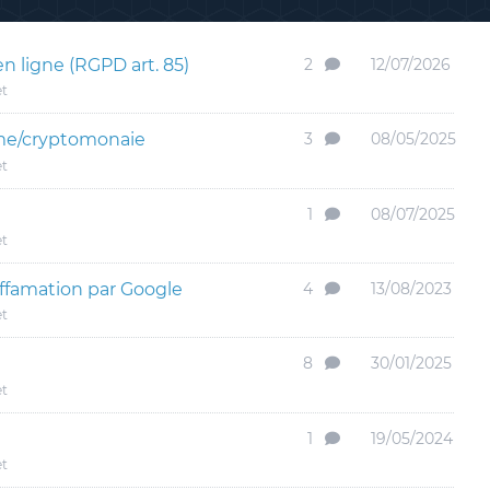
en ligne (RGPD art. 85)
2
12/07/2026
et
me/cryptomonaie
3
08/05/2025
et
1
08/07/2025
et
ffamation par Google
4
13/08/2023
et
8
30/01/2025
et
1
19/05/2024
et