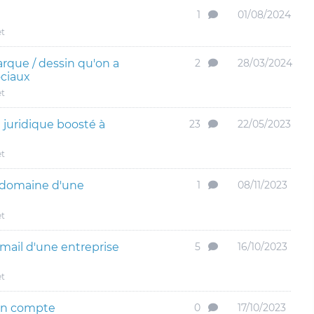
1
01/08/2024
et
arque / dessin qu'on a
2
28/03/2024
ociaux
et
juridique boosté à
23
22/05/2023
et
e domaine d'une
1
08/11/2023
et
email d'une entreprise
5
16/10/2023
et
un compte
0
17/10/2023