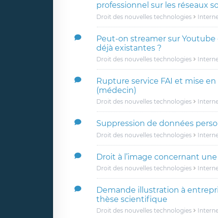
professionnel sur les réseaux s
Droit des nouvelles technologies
Intern
Peut-on streamer sur Youtube
déjà existantes ?
Droit des nouvelles technologies
Intern
Rupture service FAI et mise en
(médecin)
Droit des nouvelles technologies
Intern
Suppression de données perso
Droit des nouvelles technologies
Intern
Droit à l’image concernant une
Droit des nouvelles technologies
Intern
Demande illustration à entrepri
thèse scientifique
Droit des nouvelles technologies
Intern