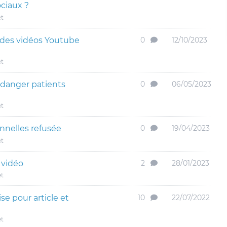
ociaux ?
et
 des vidéos Youtube
0
12/10/2023
et
 danger patients
0
06/05/2023
et
nnelles refusée
0
19/04/2023
et
 vidéo
2
28/01/2023
et
se pour article et
10
22/07/2022
et