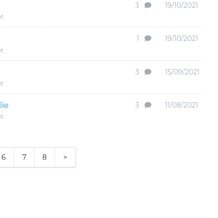
3
19/10/2021
et
1
19/10/2021
et
3
15/09/2021
et
lie
3
11/08/2021
et
6
7
8
>