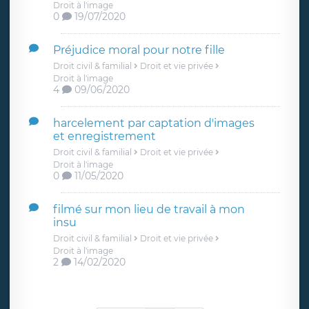
Droit à l'image
0
19/07/2020
Préjudice moral pour notre fille
Droit civil & familial
Droit et vie privée
Droit à l'image
4
09/06/2020
harcelement par captation d'images
et enregistrement
Droit civil & familial
Droit et vie privée
Droit à l'image
0
11/05/2020
filmé sur mon lieu de travail à mon
insu
Droit civil & familial
Droit et vie privée
Droit à l'image
2
14/02/2020