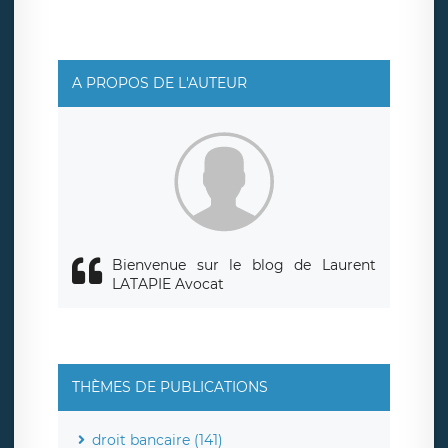
protection des données de LÉGAVOX qui exerce au siège
social de LÉGAVOX et est joignable à l’adresse mail
suivante : donneespersonnelles@legavox.fr. Le
responsable de traitement est la société LÉGAVOX, sis 9
rue Léopold Sédar Senghor, joignable à l’adresse mail :
responsabledetraitement@legavox.fr. Vous avez
A PROPOS DE L'AUTEUR
également le droit d’introduire une réclamation auprès
d’une autorité de contrôle.
Bienvenue sur le blog de Laurent
LATAPIE Avocat
THÈMES DE PUBLICATIONS
droit bancaire (141)