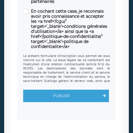
partenaires
En cochant cette case, je reconnais
avoir pris connaissance et accepter
les <a href='/cgu/'
target='_blank'>conditions générales
d'utilisation</a> ainsi que la <a
href='/politique-de-confidentialite/'
target='_blank'>politique de
confidentialite</a>
Le présent formulaire d’inscription vous permet de vous
inscrire sur le site. La base légale de ce traitement est
l’exécution d’une relation contractuelle (article 6.1.b du
RGPD). Les destinataires des données sont le
responsable de traitement, le service client et le service
technique en charge de l’administration du service, le
sous-traitant Scalingo gérant le serveur web, ainsi que
toute personne légalement autorisée. Le formulaire
d’inscription est hébergé sur un serveur hébergé par
Scalingo, basé en France et offrant des
clauses de
PUBLIER
protection conformes au RGPD
. Les données collectées
sont conservées jusqu’à ce que l’Internaute en sollicite la
suppression, étant entendu que vous pouvez demander
la suppression de vos données et retirer votre
consentement à tout moment. Vous disposez également
d’un droit d’accès, de rectification ou de limitation du
traitement relatif à vos données à caractère personnel,
ainsi que d’un droit à la portabilité de vos données. Vous
pouvez exercer ces droits auprès du délégué à la