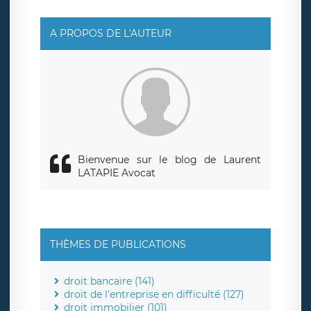
responsable de traitement est la société LÉGAVOX, sis 9
rue Léopold Sédar Senghor, joignable à l’adresse mail :
responsabledetraitement@legavox.fr. Vous avez
A PROPOS DE L'AUTEUR
également le droit d’introduire une réclamation auprès
d’une autorité de contrôle.
Bienvenue sur le blog de Laurent
LATAPIE Avocat
THÈMES DE PUBLICATIONS
droit bancaire (141)
droit de l'entreprise en difficulté (127)
droit immobilier (101)