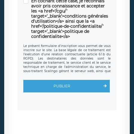
En cochant cette case, je reconnais
avoir pris connaissance et accepter
les <a href='/cgu/'
target='_blank'>conditions générales
d'utilisation</a> ainsi que la <a
href='/politique-de-confidentialite/'
target='_blank'>politique de
confidentialite</a>
Le présent formulaire d’inscription vous permet de vous
inscrire sur le site. La base légale de ce traitement est
l’exécution d’une relation contractuelle (article 6.1.b du
RGPD). Les destinataires des données sont le
responsable de traitement, le service client et le service
technique en charge de l’administration du service, le
sous-traitant Scalingo gérant le serveur web, ainsi que
toute personne légalement autorisée. Le formulaire
d’inscription est hébergé sur un serveur hébergé par
Scalingo, basé en France et offrant des
clauses de
PUBLIER
protection conformes au RGPD
. Les données collectées
sont conservées jusqu’à ce que l’Internaute en sollicite la
suppression, étant entendu que vous pouvez demander
la suppression de vos données et retirer votre
consentement à tout moment. Vous disposez également
d’un droit d’accès, de rectification ou de limitation du
traitement relatif à vos données à caractère personnel,
ainsi que d’un droit à la portabilité de vos données. Vous
pouvez exercer ces droits auprès du délégué à la
protection des données de LÉGAVOX qui exerce au siège
social de LÉGAVOX et est joignable à l’adresse mail
suivante : donneespersonnelles@legavox.fr. Le