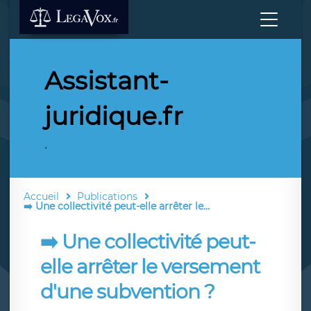
Assistant-
juridique.fr
.
Accueil
Publications
➡️ Une collectivité peut-elle arrêter le...
➡️ Une collectivité peut-
elle arrêter le versement
d'une subvention ?