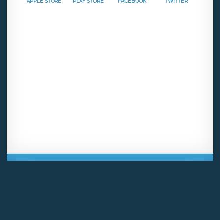
APPLE STORE
PLAY STORE
FACEBOOK
TWITTER
Mentions légales
CGU
Politique de confidentialité
Android
Iphone