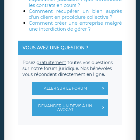
les contrats en cours ?
Comment récupérer un bien auprès
d'un client en procédure collective ?
Comment créer une entreprise malgré
une interdiction de gérer ?
VOUS AVEZ UNE QUESTION ?
Posez
gratuitement
toutes vos questions
sur notre forum juridique. Nos bénévoles
vous répondent directement en ligne.
ALLER SUR LE FORUM
DEMANDER UN DEVIS À UN
AVOCAT