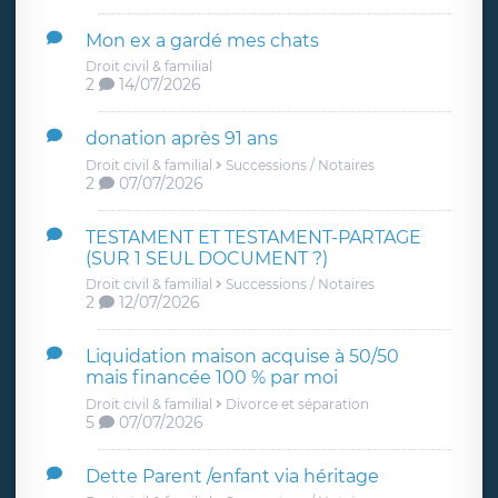
Mon ex a gardé mes chats
Droit civil & familial
2
14/07/2026
donation après 91 ans
Droit civil & familial
Successions / Notaires
2
07/07/2026
TESTAMENT ET TESTAMENT-PARTAGE
(SUR 1 SEUL DOCUMENT ?)
Droit civil & familial
Successions / Notaires
2
12/07/2026
Liquidation maison acquise à 50/50
mais financée 100 % par moi
Droit civil & familial
Divorce et séparation
5
07/07/2026
Dette Parent /enfant via héritage