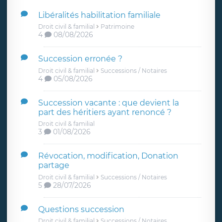
Libéralités habilitation familiale
Droit civil & familial
Patrimoine
4
08/08/2026
Succession erronée ?
Droit civil & familial
Successions / Notaires
4
05/08/2026
Succession vacante : que devient la
part des héritiers ayant renoncé ?
Droit civil & familial
3
01/08/2026
Révocation, modification, Donation
partage
Droit civil & familial
Successions / Notaires
5
28/07/2026
Questions succession
Droit civil & familial
Successions / Notaires