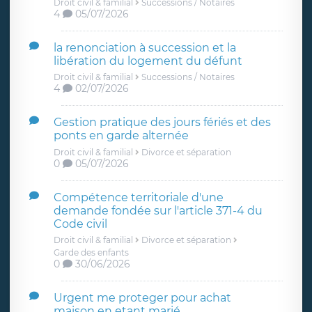
Droit civil & familial
Successions / Notaires
4
05/07/2026
la renonciation à succession et la
libération du logement du défunt
Droit civil & familial
Successions / Notaires
4
02/07/2026
Gestion pratique des jours fériés et des
ponts en garde alternée
Droit civil & familial
Divorce et séparation
0
05/07/2026
Compétence territoriale d'une
demande fondée sur l'article 371-4 du
Code civil
Droit civil & familial
Divorce et séparation
Garde des enfants
0
30/06/2026
Urgent me proteger pour achat
maison en etant marié