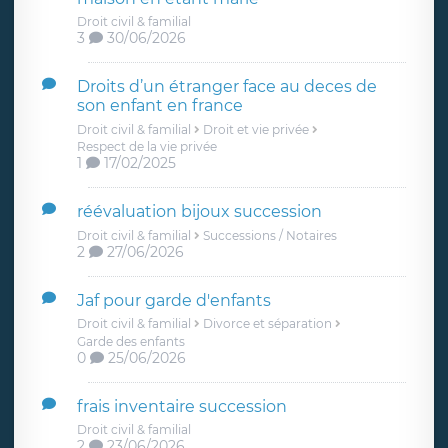
Droit civil & familial
3
30/06/2026
Droits d’un étranger face au deces de
son enfant en france
Droit civil & familial
Droit et vie privée
Respect de la vie privée
1
17/02/2025
réévaluation bijoux succession
Droit civil & familial
Successions / Notaires
2
27/06/2026
Jaf pour garde d'enfants
Droit civil & familial
Divorce et séparation
Garde des enfants
0
25/06/2026
frais inventaire succession
Droit civil & familial
2
23/06/2026