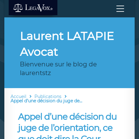
Laurent LATAPIE
Avocat
Bienvenue sur le blog de
laurentstz
Accueil
Publications
Appel d’une décision du juge de...
Appel d’une décision du
juge de l’orientation, ce