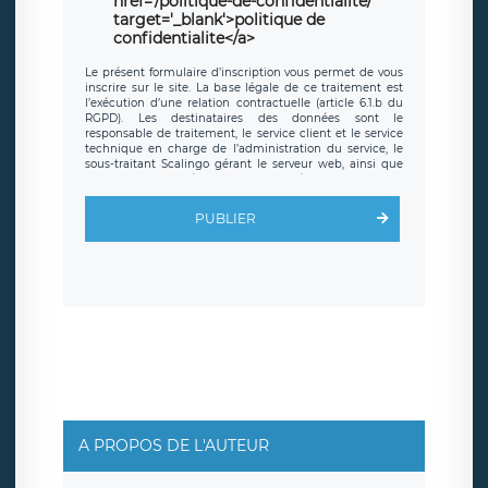
href='/politique-de-confidentialite/'
target='_blank'>politique de
confidentialite</a>
Le présent formulaire d’inscription vous permet de vous
inscrire sur le site. La base légale de ce traitement est
l’exécution d’une relation contractuelle (article 6.1.b du
RGPD). Les destinataires des données sont le
responsable de traitement, le service client et le service
technique en charge de l’administration du service, le
sous-traitant Scalingo gérant le serveur web, ainsi que
toute personne légalement autorisée. Le formulaire
d’inscription est hébergé sur un serveur hébergé par
Scalingo, basé en France et offrant des
clauses de
PUBLIER
protection conformes au RGPD
. Les données collectées
sont conservées jusqu’à ce que l’Internaute en sollicite la
suppression, étant entendu que vous pouvez demander
la suppression de vos données et retirer votre
consentement à tout moment. Vous disposez également
d’un droit d’accès, de rectification ou de limitation du
traitement relatif à vos données à caractère personnel,
ainsi que d’un droit à la portabilité de vos données. Vous
pouvez exercer ces droits auprès du délégué à la
protection des données de LÉGAVOX qui exerce au siège
social de LÉGAVOX et est joignable à l’adresse mail
suivante : donneespersonnelles@legavox.fr. Le
responsable de traitement est la société LÉGAVOX, sis 9
rue Léopold Sédar Senghor, joignable à l’adresse mail :
responsabledetraitement@legavox.fr. Vous avez
A PROPOS DE L'AUTEUR
également le droit d’introduire une réclamation auprès
d’une autorité de contrôle.