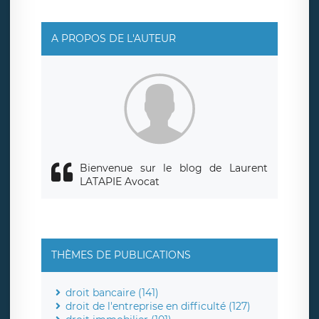
suivante : donneespersonnelles@legavox.fr. Le
responsable de traitement est la société LÉGAVOX, sis 9
rue Léopold Sédar Senghor, joignable à l’adresse mail :
responsabledetraitement@legavox.fr. Vous avez
A PROPOS DE L'AUTEUR
également le droit d’introduire une réclamation auprès
d’une autorité de contrôle.
Bienvenue sur le blog de Laurent
LATAPIE Avocat
THÈMES DE PUBLICATIONS
droit bancaire (141)
droit de l'entreprise en difficulté (127)