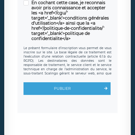
En cochant cette case, je reconnais
avoir pris connaissance et accepter
les <a href='/cgu/'
target='_blank'>conditions générales
d'utilisation</a> ainsi que la <a
href='/politique-de-confidentialite/'
target='_blank'>politique de
confidentialite</a>
Le présent formulaire d’inscription vous permet de vous
inscrire sur le site. La base légale de ce traitement est
l’exécution d’une relation contractuelle (article 6.1.b du
RGPD). Les destinataires des données sont le
responsable de traitement, le service client et le service
technique en charge de l’administration du service, le
sous-traitant Scalingo gérant le serveur web, ainsi que
toute personne légalement autorisée. Le formulaire
d’inscription est hébergé sur un serveur hébergé par
Scalingo, basé en France et offrant des
clauses de
PUBLIER
protection conformes au RGPD
. Les données collectées
sont conservées jusqu’à ce que l’Internaute en sollicite la
suppression, étant entendu que vous pouvez demander
la suppression de vos données et retirer votre
consentement à tout moment. Vous disposez également
d’un droit d’accès, de rectification ou de limitation du
traitement relatif à vos données à caractère personnel,
ainsi que d’un droit à la portabilité de vos données. Vous
pouvez exercer ces droits auprès du délégué à la
protection des données de LÉGAVOX qui exerce au siège
social de LÉGAVOX et est joignable à l’adresse mail